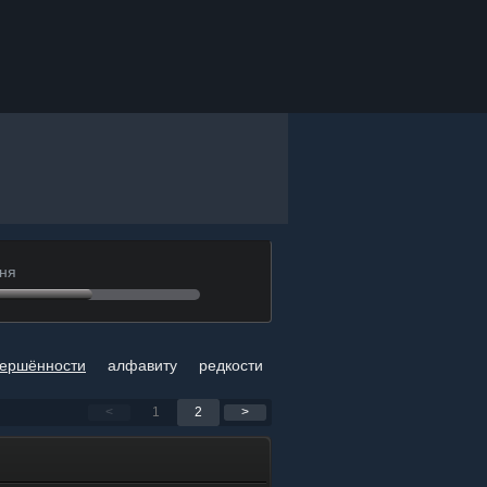
вня
вершённости
алфавиту
редкости
<
1
2
>