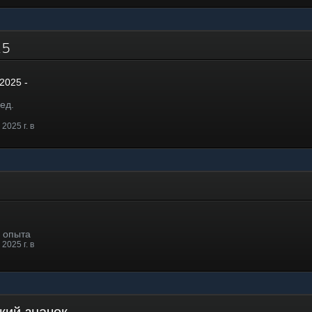
025
2025 -
ед.
2025 г. в
. опыта
2025 г. в
ский значок