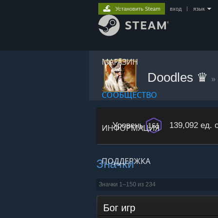
Установить Steam
вход
|
язык
МАГАЗИН
Doodles ♛
»
СООБЩЕСТВО
Уровень
139,092 ед. 
161
ИНФОРМАЦИЯ
Значки
ПОДДЕРЖКА
Значки 1–150 из 234
Бог игр