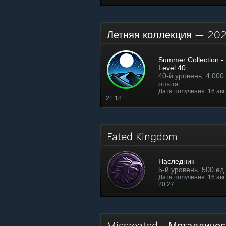
Летняя коллекция — 2
Summer Collection - 
Level 40
40-й уровень, 4,000 
опыта
Дата получения: 16 авг. 
21:18
Fated Kingdom
Наследник
5-й уровень, 500 ед
Дата получения: 16 авг. 
20:27
Miscreated - Металличе