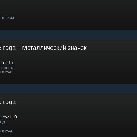
 в 17:44
 года - Металлический значок
Foil 1+
. опыта
 в 2:46
6 года
Level 10
ед.
 в 2:44