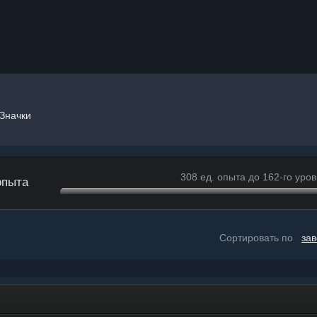
Значки
308 ед. опыта до 162-го уро
опыта
Сортировать по
за