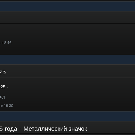
 в 8:46
025
025 -
ед.
 в 19:30
5 года - Металлический значок