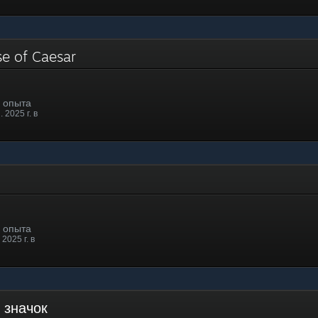
se of Caesar
. опыта
 2025 г. в
. опыта
2025 г. в
й значок