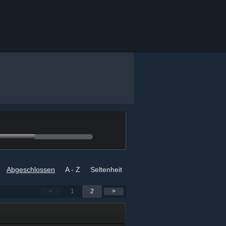
h
Abgeschlossen
A - Z
Seltenheit
<
1
2
>