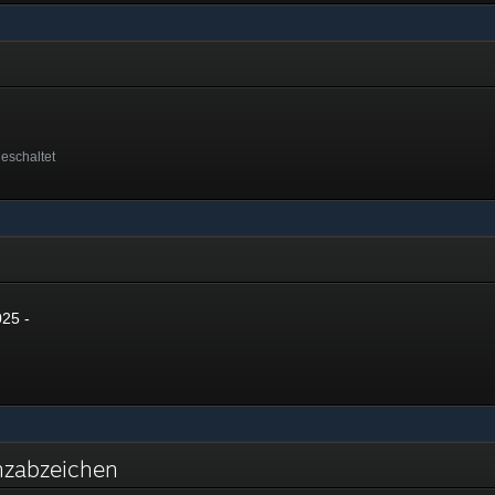
geschaltet
025 -
anzabzeichen