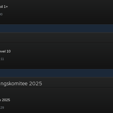
il 1+
00
evel 10
:11
ungskomitee 2025
e 2025
:29