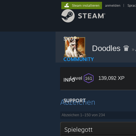
Steam installieren
anmelden
|
Spra
SHOP
Doodles ♛
»
COMMUNITY
Level
139,092 XP
161
INFO
Abzeichen
SUPPORT
Abzeichen 1–150 von 234
Spielegott