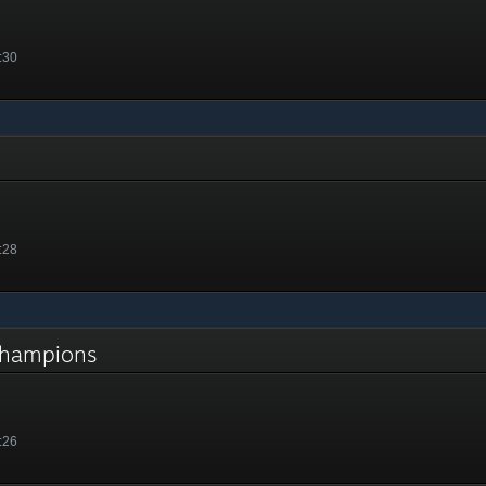
:30
:28
 Champions
:26