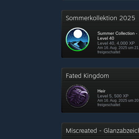
Sommerkollektion 2025
Summer Collection - 
Level 40
Level 40, 4,000 XP
Am 16. Aug. 2025 um 21
freigeschaltet
Fated Kingdom
Heir
Level 5, 500 XP
Am 16. Aug. 2025 um 20
freigeschaltet
Miscreated - Glanzabze