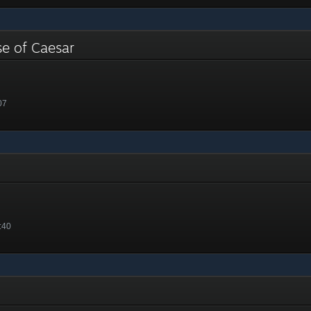
se of Caesar
07
:40
en