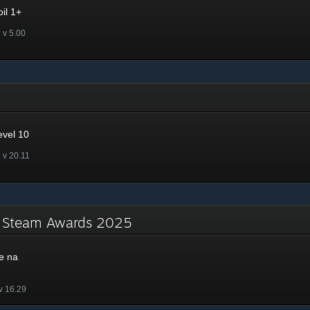
il 1+
 v 5.00
evel 10
 v 20.11
a Steam Awards 2025
e na
v 16.29