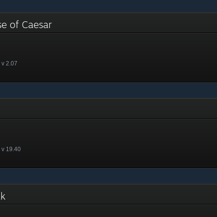
se of Caesar
 v 2.07
 v 19.40
nak