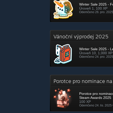
Winter Sale 2025 - Fo
Úroveň 1, 100 XP
Odemčeno 26. pro. 2025
Vánoční výprodej 2025
Winter Sale 2025 - L
Úroveň 10, 1,000 XP
Odemčeno 24. pro. 2025
Porotce pro nominace n
Porotce pro nominac
Steam Awards 2025
100 XP
Odemčeno 24. lis. 2025 