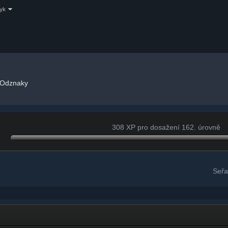
zyk
Odznaky
308 XP pro dosažení 162. úrovně
Seřa