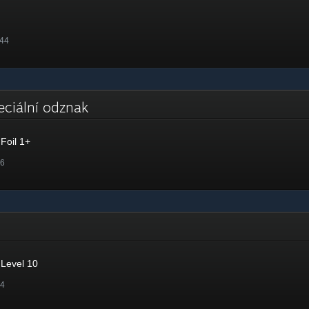
.44
peciální odznak
Foil 1+
46
Level 10
44