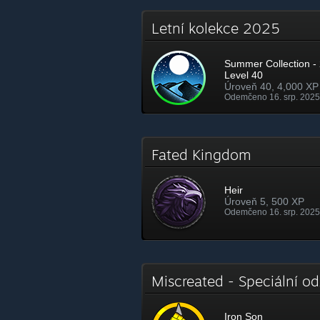
Letní kolekce 2025
Summer Collection - 
Level 40
Úroveň 40, 4,000 XP
Odemčeno 16. srp. 2025
Fated Kingdom
Heir
Úroveň 5, 500 XP
Odemčeno 16. srp. 2025
Miscreated - Speciální 
Iron Son