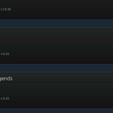
 v 19.38
 v 9.34
egends
 v 9.25