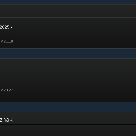
2025 -
 v 21.18
 v 20.27
odznak