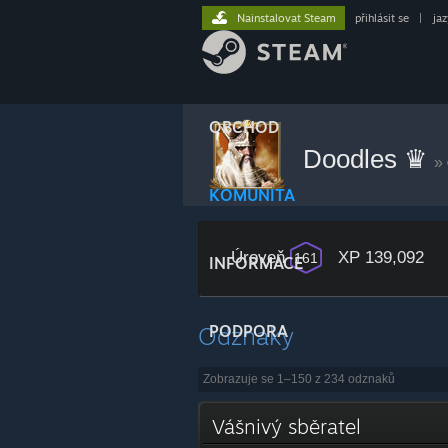
Nainstalovat Steam
přihlásit se
|
ja
OBCHOD
Doodles ♛
»
KOMUNITA
Úroveň
XP 139,092
161
INFORMACE
Odznaky
PODPORA
Zobrazuje se 1–150 z 234 odznaků
Vášnivý sběratel