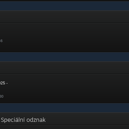
46
025 -
.30
 Speciální odznak