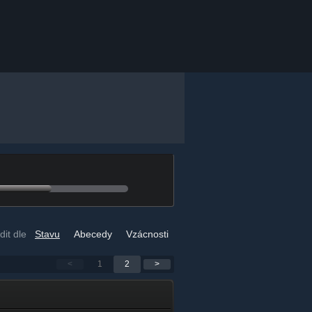
dit dle
Stavu
Abecedy
Vzácnosti
<
1
2
>