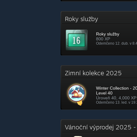
Roky služby
Roky služby
800 XP
Odemčeno 12. dub. v 8.
Zimní kolekce 2025
Winter Collection - 2
Level 40
Úroveň 40, 4,000 XP
Odemčeno 13. led. v 19
Vánoční výprodej 2025 -