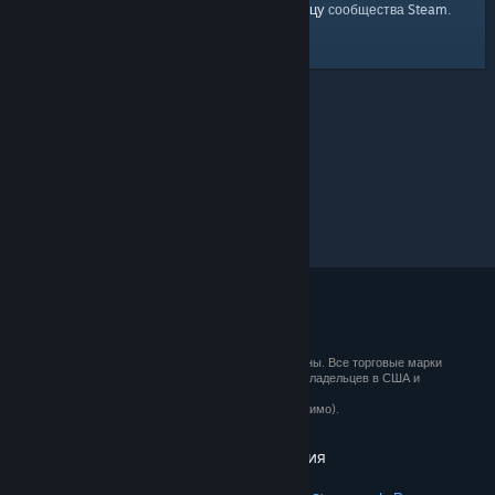
главную страницу
Вы можете вернуться на
сообщества Steam.
© 2026 Valve Corporation. Все права сохранены. Все торговые марки
являются собственностью соответствующих владельцев в США и
других странах.
Все цены указаны с учётом НДС (если применимо).
Установить мобильные приложения
STEAM