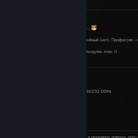
Коротко о главном:
Made in USSR
Если дочитаете до конца, ищите печеньку...
День рождения 24 мая. По характеру спокойный (нет). Профессия - 
Время московское.
Порой с аккаунта играют дети, так что фильтруем, плес ))
Конфиг моего пека:
М.плата: MSI B350 TOMAHAWK
Проц: AMD Ryzen 5 5600
Видео: MSI RTX 3060 12gb
Память: Kingston Fury Beast KF426C16BB1K2/32 DDR4
Звуковая карта: SB X-Fi Fatal1ty
Разрешение: 1920*1080
Скорость вх.: ↓92.38 Mбит/сек
Скорость иcх.: ↑90.59 Mбит/сек
Об играх:
Люблю игры, в которых нужно не убивать, а оказывать помощь друг-