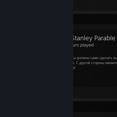
2
Review Showcase
The Stanley Parable
8.2 Hours played
Писать развернутый обзор нет смысла - вы должны сами сделать в
играть или не играть в The Stanley Parable. С другой стороны никако
у вас на самом деле нет...помните об этом!
10 тонн сарказма из 10
...
View all 22 comments
INFORMATION