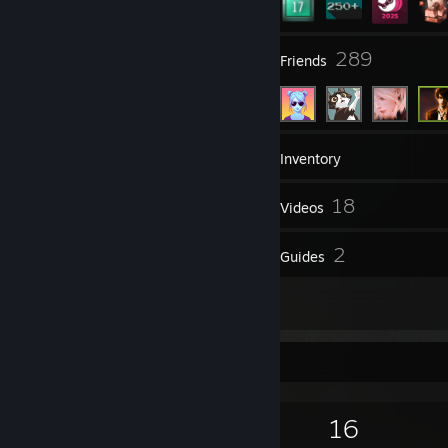
37
289
Groups
Friends
467
Games
Inventory
1,662
18
Screenshots
Videos
52
2
Reviews
Guides
35
Artwork
Game Collector
467
262
52
16