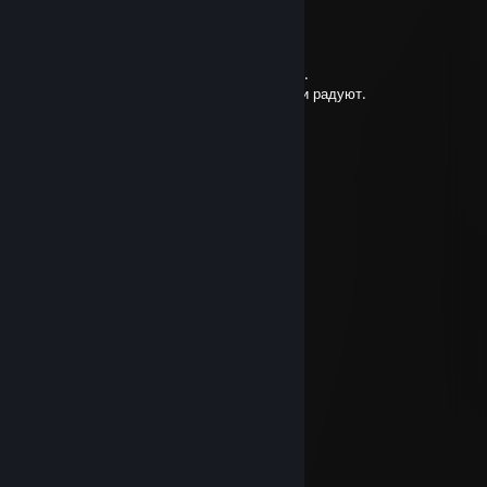
komuccap
Dec 29, 2025 @ 12:44am
Уууу редиска, спрятался на своём серваке.
Ну по факту, здоровья, удачи, и пусть дети радуют.
Take five!
Gabriel
Dec 26, 2025 @ 11:06am
happy new years
ilonqq
Dec 24, 2025 @ 6:34am
🎄🎄🎄
DOS_v1.05
Nov 5, 2025 @ 8:57pm
Tnx, Bro!
blue wizard
Nov 5, 2025 @ 10:34am
+rep longboarding as hell