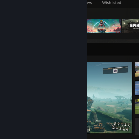
Games Owned
DLC Owned
Reviews
Wishlisted
Featured Games
Screenshot Showcase
Обучение