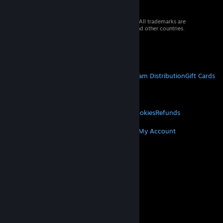
© 2026 Valve Corporation. All rights reserved. All trademarks are
property of their respective owners in the US and other countries.
VAT included in all prices where applicable.
Get Mobile Apps
STEAM
About Steam
Steam SSA
Steamworks
Steam Distribution
Gift Cards
VALVE
About Valve
Jobs
Hardware
Recycling
LEGAL
Privacy
Accessibility
Notices & Policies
Cookies
Refunds
MORE
Get Steam
Get Mobile Apps
Get Support
My Account