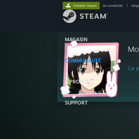
Installer Steam
se connecter
|
lang
MAGASIN
Mo
COMMUNAUTÉ
Ce pr
À PROPOS
SUPPORT