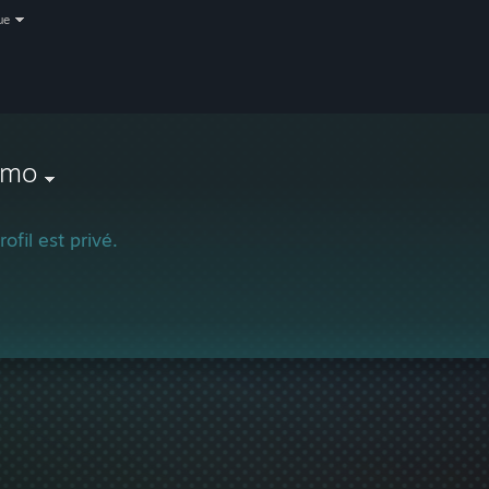
ue
mo
ofil est privé.