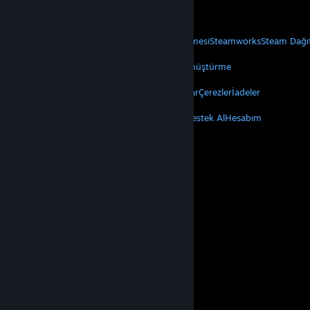
Mobil Uygulamaları Edin
STEAM
Steam Hakkında
Steam Abonelik Sözleşmesi
Steamworks
Steam Dağı
VALVE
Valve Hakkında
Kariyer
Donanım
Geri Dönüştürme
YASAL
Gizlilik
Erişilebilirlik
Bildirimler ve Politikalar
Çerezler
İadeler
DAHA FAZLA
Steam'i Yükle
Mobil Uygulamaları Edin
Destek Al
Hesabım
© Valve Corporation. Tüm hakları saklıdır. Tüm ticari
markalar, ABD ve diğer ülkelerde ilgili sahiplerinin
mülkiyetindedir.
Gizlilik Politikası
|
Yasal Bilgi
|