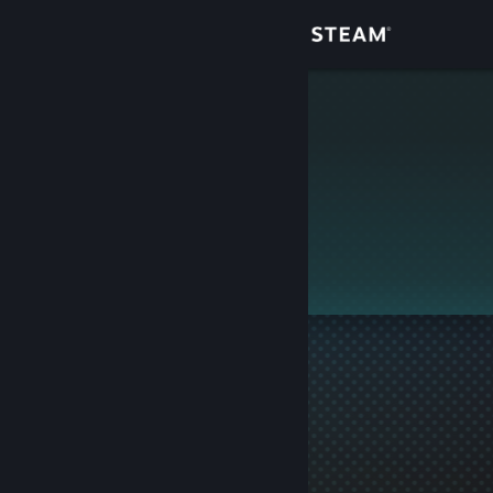
Giriş yap
Mağaza
Kungi
Topluluk
Hakkında
Bu profil gizlidir.
Destek
Dili değiştir
Steam mobil uygulamasını yükle
Masaüstü internet sitesini görüntüle