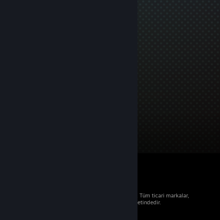
© 2026 Valve Corporation. Tüm hakları saklıdır. Tüm ticari markalar,
ABD ve diğer ülkelerde ilgili sahiplerinin mülkiyetindedir.
Geçerli yerlerde fiyatlara KDV dâhildir.