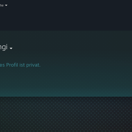
che
ngi
s Profil ist privat.