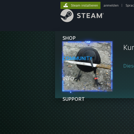
Steam installieren
anmelden
|
Spra
SHOP
Ku
COMMUNITY
Diese
INFO
SUPPORT