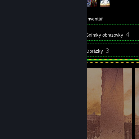
17
Přátelé
Inventář
4
Snímky obrazovky
10
3
Recenze
Obrázky