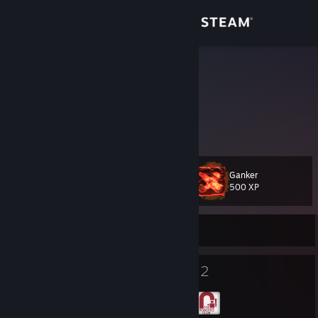
Đăng nhập
Cửa hàng
_endra
Dev
Cộng đồng
Thông tin
Ganker
Cấp
Hỗ trợ
20
500 XP
Thay đổi ngôn ngữ
Rời mạng
Cài ứng dụng Steam di động
15
2
Huy hiệu
Nhóm
Xem web cho desktop