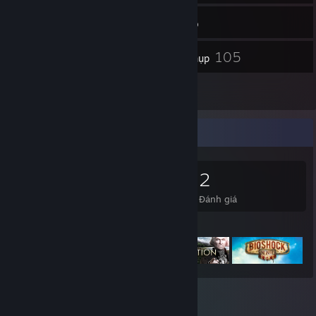
73
Bạn bè
Kho đồ
105
Ảnh chụp
2
Đánh giá
Nhà sưu tầm trò chơi
0
0
2
Trò chơi đã sở hữu
DLC đã sở hữu
Đánh giá
Trò chơi tiêu biểu