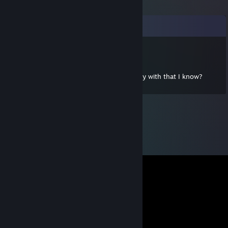
Bình luận
kwesadilo
20 Thg03, 2013 @ 8:26pm
Hey Dev. Who are the other people you play with that I know?