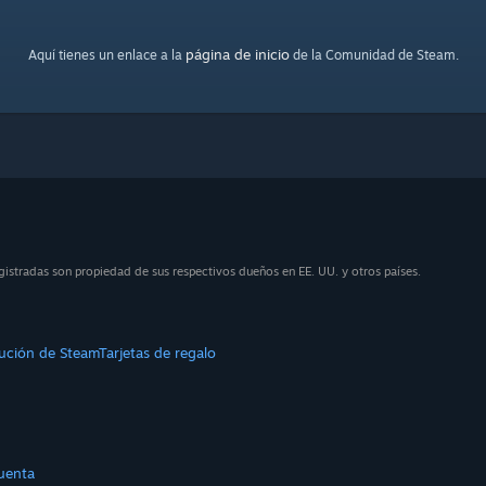
página de inicio
Aquí tienes un enlace a la
de la Comunidad de Steam.
istradas son propiedad de sus respectivos dueños en EE. UU. y otros países.
bución de Steam
Tarjetas de regalo
uenta