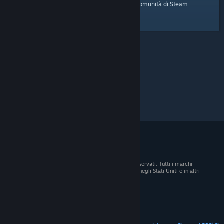
pagina iniziale
Ecco il link alla
della Comunità di Steam.
© 2026 Valve Corporation. Tutti i diritti sono riservati. Tutti i marchi
registrati appartengono ai rispettivi proprietari negli Stati Uniti e in altri
Paesi.
Tutti i prezzi sono IVA inclusa, dove applicabile.
Scarica le app mobili
STEAM