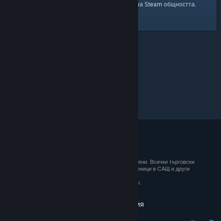
началната страница
Ето и връзка към
на Steam общността.
© 2026 Valve Corporation. Всички права запазени. Всички търговски
марки принадлежат на съответните им собственици в САЩ и други
държави.
ДДС е вкл. за всички цени, където е приложимо.
Вземане на мобилните приложения
STEAM