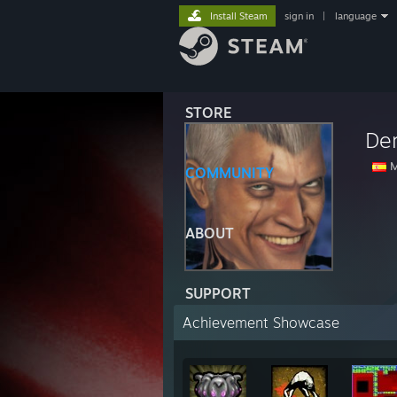
Install Steam
sign in
|
language
STORE
De
M
COMMUNITY
ABOUT
SUPPORT
Achievement Showcase