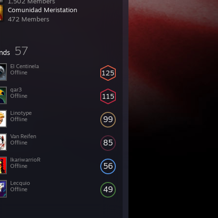
1,502 Members
Comunidad Meristation
472 Members
57
ends
El Centinela
125
Offline
qar3
115
Offline
Linotype
99
Offline
Van Reifen
85
Offline
IkariwarrioR
56
Offline
Lecquio
49
Offline