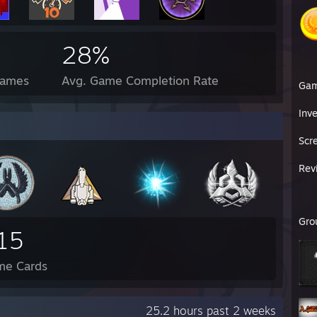
28%
Games
Avg. Game Completion Rate
Ga
Inv
Scr
Rev
Gro
15
me Cards
25.2 hours past 2 weeks