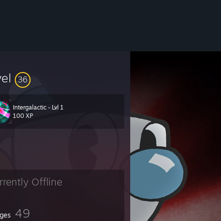
vel
36
Intergalactic - Lvl 1
100 XP
rrently Offline
49
ges