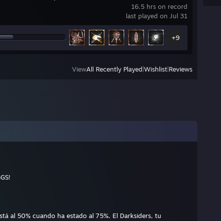
16.5 hrs on record
last played on Jul 31
+9
View
All Recently Played
|
Wishlist
|
Reviews
GS!
stá al 50% cuando ha estado al 75%. El Darksiders, tu