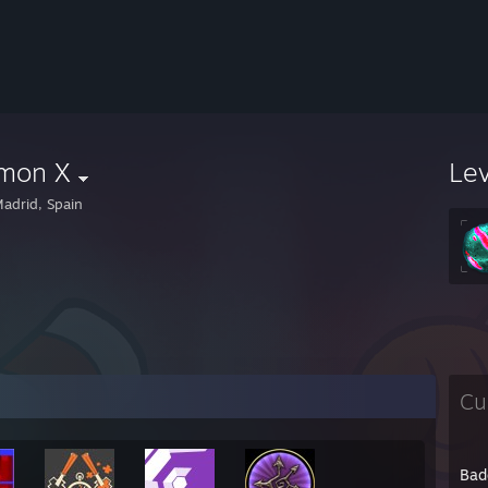
mon X
Le
adrid, Spain
Cu
Bad