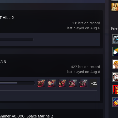
T HILL 2
1.8 hrs on record
last played on Aug 6
Fri
EN 8
427 hrs on record
last played on Aug 6
+21
mmer 40,000: Space Marine 2