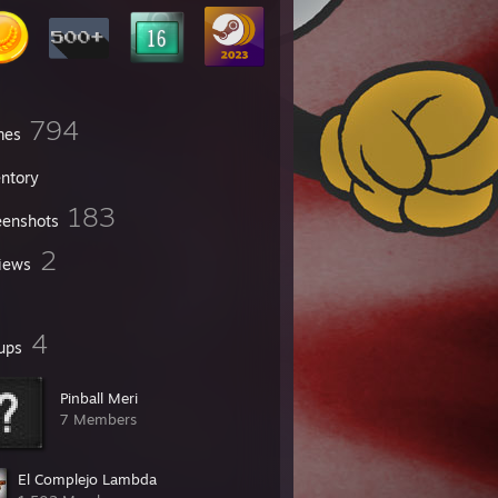
794
mes
entory
183
eenshots
2
iews
4
ups
Pinball Meri
7 Members
El Complejo Lambda