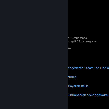
© 2026 Valve Corporation. Hak cipta terpelihara. Semua tanda
dagangan adalah hak milik pemilik masing-masing di AS dan negara-
negara lain.
VAT termasuk dalam semua harga jika berkenaan.
Dapatkan Apl Mudah Alih
STEAM
Tentang Steam
Steam SSA
Steamworks
Pengedaran Steam
Kad Hadia
VALVE
Tentang Valve
Kerjaya
Perkakasan
Kitar Semula
PERUNDANGAN
Privasi
Kebolehcapaian
Notis & Polisi
Kuki
Bayaran Balik
LAGI
Dapatkan Steam
Dapatkan Apl Mudah Alih
Dapatkan Sokongan
Akau