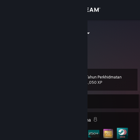
Sign in
Gedung
DeMeritocrat
Komuniti
Tentang
Tahun Perkhidmatan
Tahap
Sokongan
15
1,050 XP
Ubah bahasa
Sedang Luar Talian
Dapatkan Steam Mobile App
4
8
Anugerah Profil
Lencana
Lihat laman web desktop