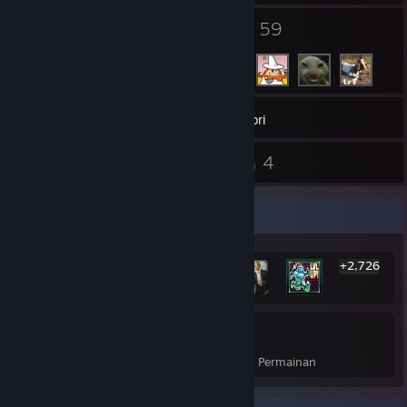
2
59
Kumpulan
Rakan
260
Permainan
Inventori
1
4
Syot Layar
Ulasan
Pameran Pencapaian Paling Unik
+2,726
2,732
34%
Pencapaian
Purata Kadar Penyelesaian Permainan