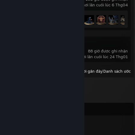
chơi lần cuối lúc 6 Thg04
Tiến trình thành tựu
34 trên 43
Dota 2
88 giờ được ghi nhận
chơi lần cuối lúc 24 Thg01
Xem:
Tất cả trò chơi gần đây
|
Danh sách ước
Bình luận
sEt
16 Thg07 @ 2:34am