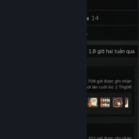
23
14
Bạn bè
Trò chơi
Kho đồ
Hoạt động gần đây
1,8 giờ hai tuần qua
Team Fortress 2
708 giờ được ghi nhận
chơi lần cuối lúc 2 Thg08
Tiến trình thành tựu
221 trên 520
DARK SOULS™ III
102 giờ được ghi nhận