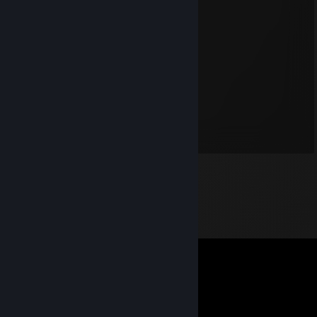
сосочка,девочка почему одна?
sEt
7 Thg02 @ 11:43am
nasty whore
sEt
21 Thg04, 2025 @ 9:15am
dirty girl