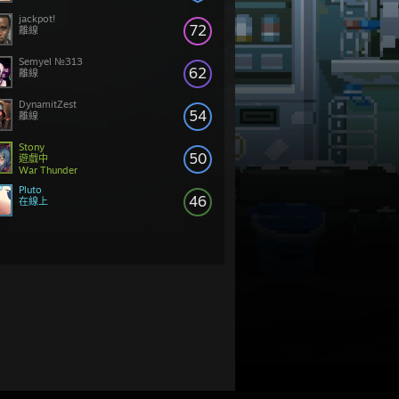
jackpot!
72
離線
Semyel №313
62
離線
DynamitZest
54
離線
Stony
50
遊戲中
War Thunder
Pluto
46
在線上