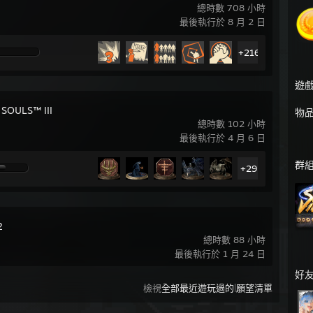
總時數 708 小時
最後執行於 8 月 2 日
+216
遊
SOULS™ III
物
總時數 102 小時
最後執行於 4 月 6 日
群
+29
2
總時數 88 小時
最後執行於 1 月 24 日
好
|
檢視
全部最近遊玩過的
願望清單