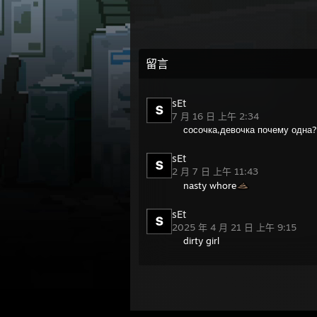
留言
sEt
7 月 16 日 上午 2:34
сосочка,девочка почему одна?
sEt
2 月 7 日 上午 11:43
nasty whore
sEt
2025 年 4 月 21 日 上午 9:15
dirty girl