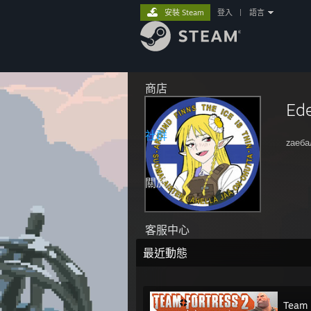
安裝 Steam
登入
|
語言
商店
Ed
社群
zаеба
關於
客服中心
最近動態
Team 