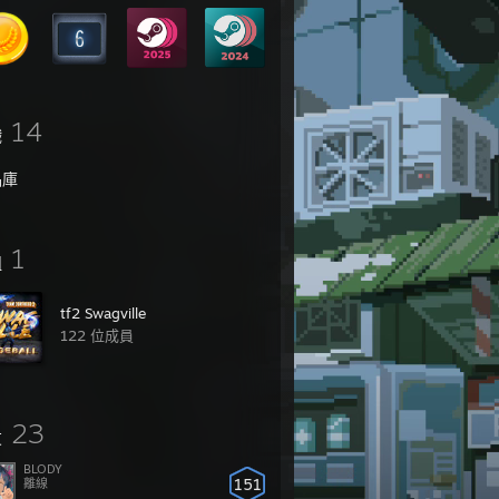
14
戲
品庫
1
組
tf2 Swagville
122 位成員
23
友
BLODY
151
離線