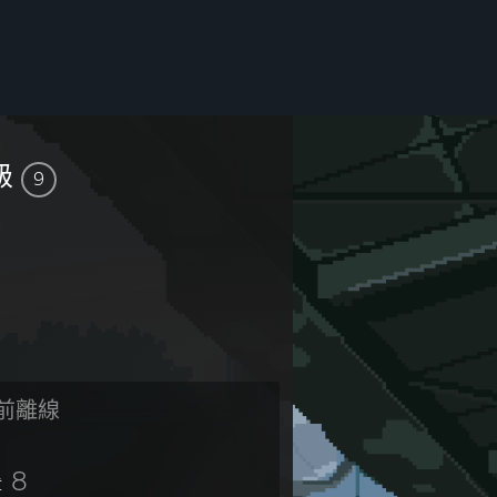
級
9
前離線
8
章