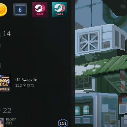
14
戏
存
1
tf2 Swagville
122 名成员
22
友
BLODY
151
离线