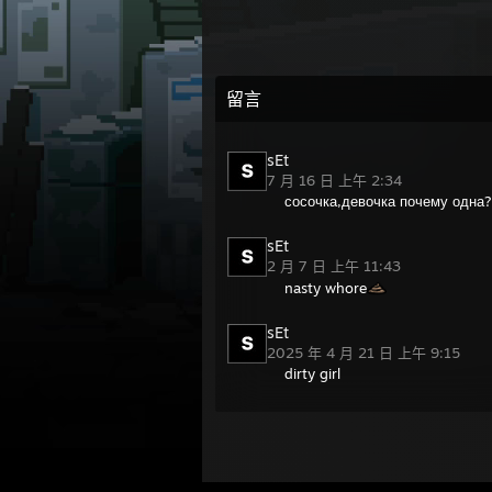
留言
sEt
7 月 16 日 上午 2:34
сосочка,девочка почему одна?
sEt
2 月 7 日 上午 11:43
nasty whore
sEt
2025 年 4 月 21 日 上午 9:15
dirty girl