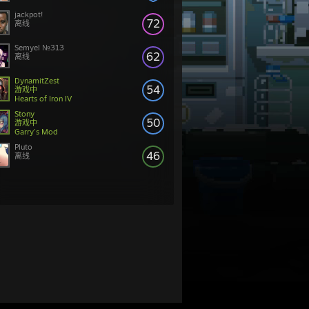
jackpot!
72
离线
Semyel №313
62
离线
DynamitZest
54
游戏中
Hearts of Iron IV
Stony
50
游戏中
Garry's Mod
Pluto
46
离线