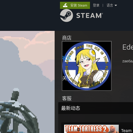
安装 Steam
登录
|
语言
商店
Ed
社区
zаеба
关于
客服
最新动态
Team 