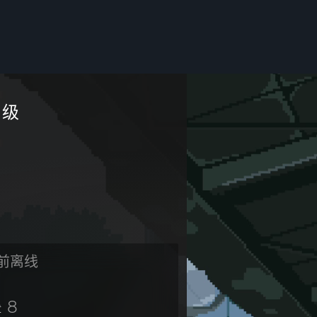
级
前离线
8
章