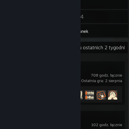
23
14
Znajomi
Gry
Ekwipunek
Ostatnia aktywność
1 godz. w ciągu ostatnich 2 tygodni
Team Fortress 2
708 godz. łącznie
Ostatnia gra: 2 sierpnia
Postęp osiągnięć
221 z 520
+216
DARK SOULS™ III
102 godz. łącznie