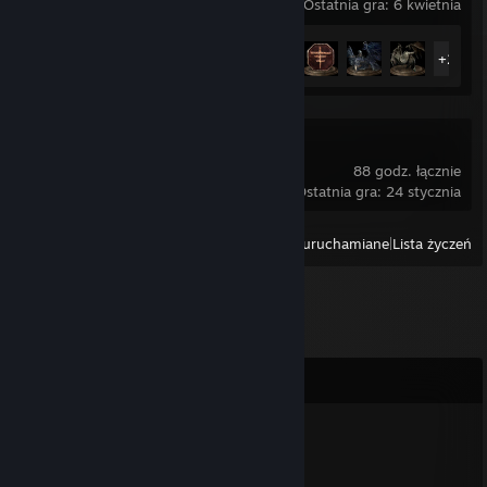
Ostatnia gra: 6 kwietnia
Postęp osiągnięć
34 z 43
+29
Dota 2
88 godz. łącznie
Ostatnia gra: 24 stycznia
Przeglądaj
Ostatnio uruchamiane
|
Lista życzeń
Komentarze
sEt
16 lipca o 2:34