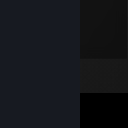
сосочка,девочка почему одна?
sEt
7 lutego o 11:43
nasty whore
sEt
21 kwietnia 2025 o 9:15
dirty girl