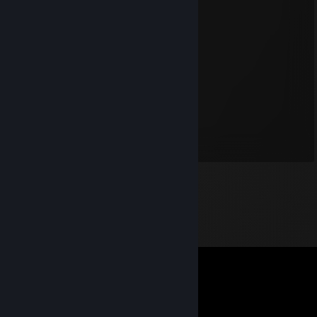
16 juil. à 2h34
сосочка,девочка почему одна?
sEt
7 févr. à 11h43
nasty whore
sEt
21 avr. 2025 à 9h15
dirty girl