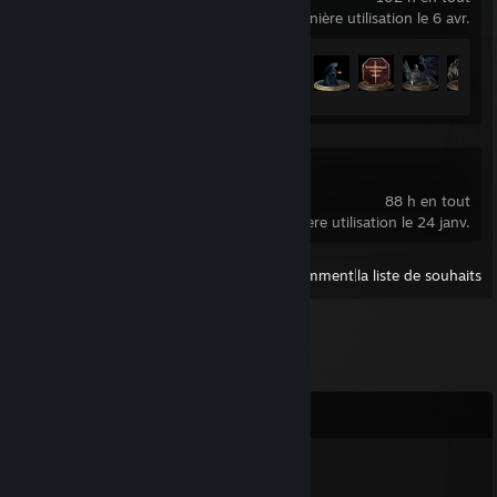
dernière utilisation le 6 avr.
Progression des succès
34 sur 43
Dota 2
88 h en tout
dernière utilisation le 24 janv.
Afficher
tous les jeux lancés récemment
|
la liste de souhaits
Commentaires
sEt