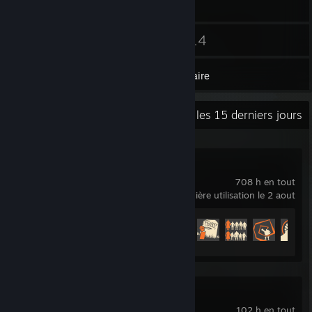
23
14
Contacts
Jeux
Inventaire
Activité récente
2,1 h les 15 derniers jours
Team Fortress 2
708 h en tout
dernière utilisation le 2 aout
Progression des succès
221 sur 520
DARK SOULS™ III
102 h en tout