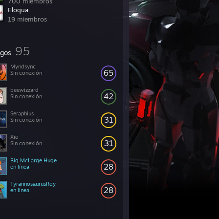
700 miembros
Eloqua
19 miembros
95
gos
Myndsync
65
Sin conexión
beewizzard
42
Sin conexión
Seraphius
31
Sin conexión
Xie
31
Sin conexión
Big McLarge Huge
28
en línea
TyrannosaurusRoy
28
en línea