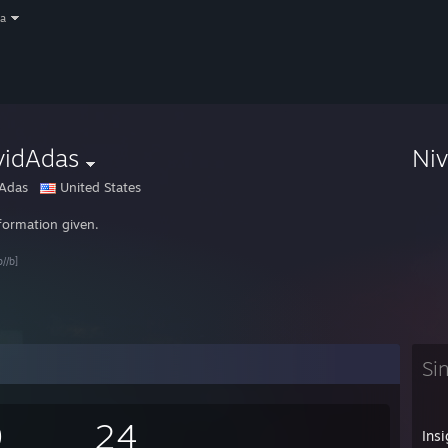
a
vidAdas
Ni
Adas
United States
formation given.
p//b]
Si
9
24
Insi