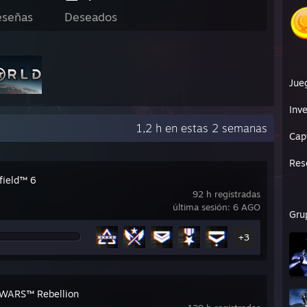
eseñas
Deseados
Jue
Inve
1,2 h en estas 2 semanas
Cap
Res
field™ 6
92 h registradas
última sesión: 6 AGO
Gru
+3
WARS™ Rebellion