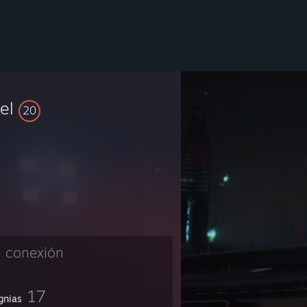
vel
20
n conexión
17
gnias