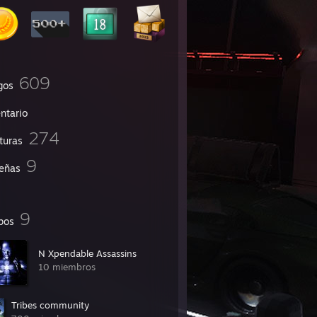
609
gos
ntario
274
turas
9
eñas
9
pos
N Xpendable Assassins
10 miembros
Tribes community