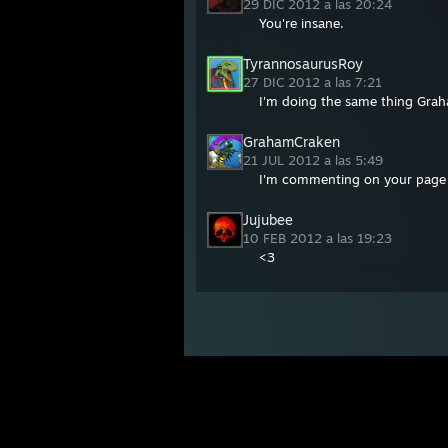
29 DIC 2012 a las 20:24
You're insane.
TyrannosaurusRoy
27 DIC 2012 a las 7:21
I'm doing the same thing Grah
GrahamCraken
21 JUL 2012 a las 5:49
I'm commenting on your page b
Jujubee
10 FEB 2012 a las 19:23
<3