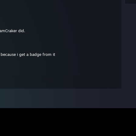
amCraker did.
ecause i get a badge from it