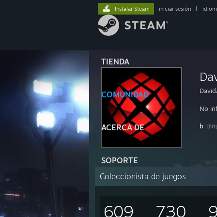
Instalar Steam
iniciar sesión
|
idiom
TIENDA
Da
David
COMUNIDAD
No in
b
ACERCA DE
[htt
SOPORTE
Coleccionista de juegos
609
730