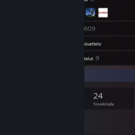
95
609
Kaverit
Pelit
Tavaraluettelo
274
9
Kuvakaappaukset
Arvostelut
Pelikeräilijä
609
730
9
24
Peliä
Lisämateriaalia
Arvostelut
Toivelistalla
Valikoidut pelit