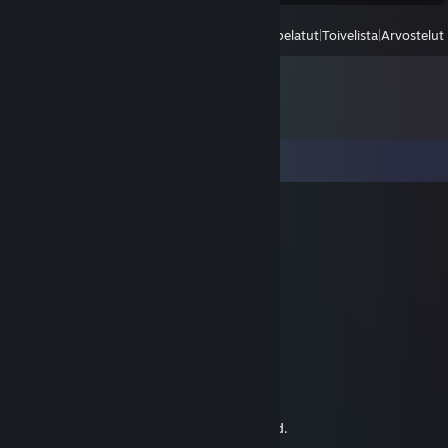
Näytä
Kaikki viimeksi pelatut
|
Toivelista
|
Arvostelut
Kommentit
Arkemisia
29.12.2012 klo 20.25
In a good way.
Arkemisia
29.12.2012 klo 20.24
You're insane.
TyrannosaurusRoy
27.12.2012 klo 7.21
I'm doing the same thing GrahamCraker did.