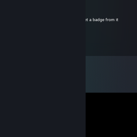
GrahamCraken
21.7.2012 klo 5.49
I'm commenting on your page because i get a badge from it
Jujubee
10.2.2012 klo 19.23
<3