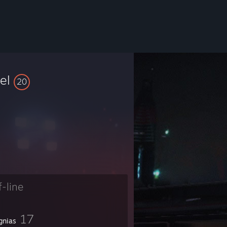
vel
20
f-line
17
gnias