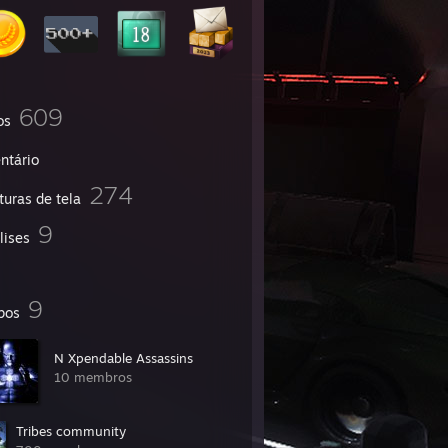
609
os
ntário
274
turas de tela
9
lises
9
pos
N Xpendable Assassins
10 membros
Tribes community