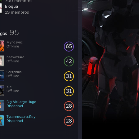
700 membros
Eloqua
19 membros
95
gos
Myndsync
65
Off-line
beewizzard
42
Off-line
Seraphius
31
Off-line
Xie
31
Off-line
Big McLarge Huge
28
Disponível
TyrannosaurusRoy
28
Disponível