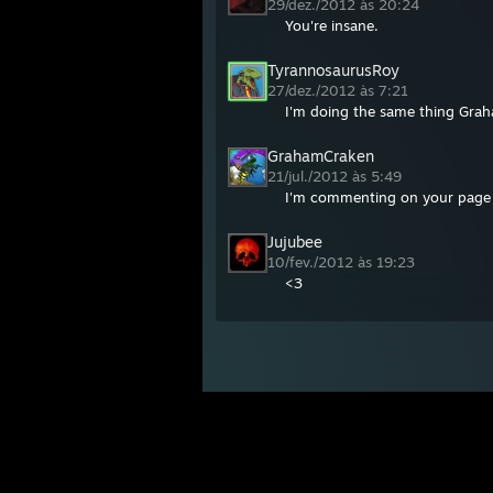
29/dez./2012 às 20:24
You're insane.
TyrannosaurusRoy
27/dez./2012 às 7:21
I'm doing the same thing Grah
GrahamCraken
21/jul./2012 às 5:49
I'm commenting on your page b
Jujubee
10/fev./2012 às 19:23
<3