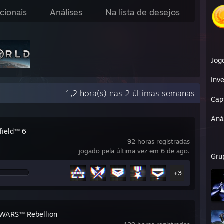
cionais
Análises
Na lista de desejos
Jog
Inve
1,2 hora(s) nas 2 últimas semanas
Cap
Aná
field™ 6
92 horas registradas
jogado pela última vez em 6 de ago.
Gru
+3
WARS™ Rebellion