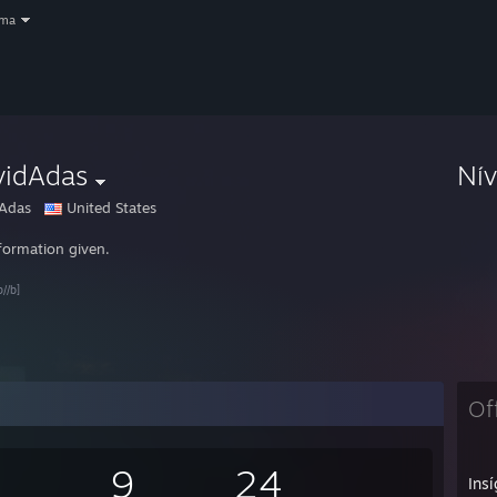
oma
vidAdas
Ní
Adas
United States
formation given.
p//b]
Of
9
24
Insí