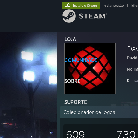
Instale o Steam
iniciar sessão
|
idi
LOJA
Da
David
COMUNIDADE
No in
b
SOBRE
[htt
SUPORTE
Colecionador de jogos
609
730