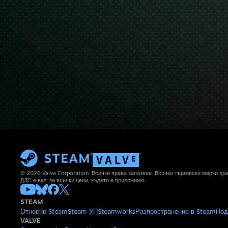
© 2026 Valve Corporation. Всички права запазени. Всички търговски марки п
ДДС е вкл. за всички цени, където е приложимо.
STEAM
Относно Steam
Steam УП
Steamworks
Разпространение в Steam
Под
VALVE