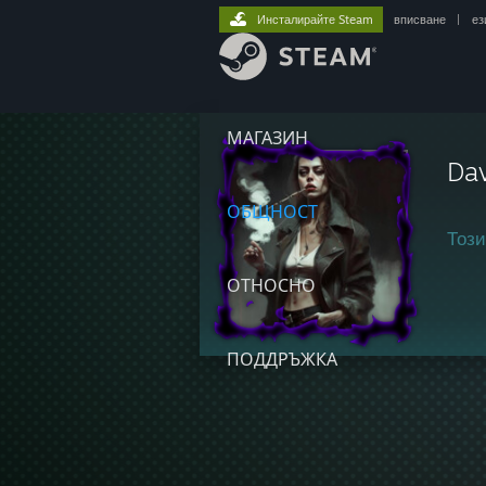
Инсталирайте Steam
вписване
|
ез
МАГАЗИН
Dav
ОБЩНОСТ
Този
ОТНОСНО
ПОДДРЪЖКА