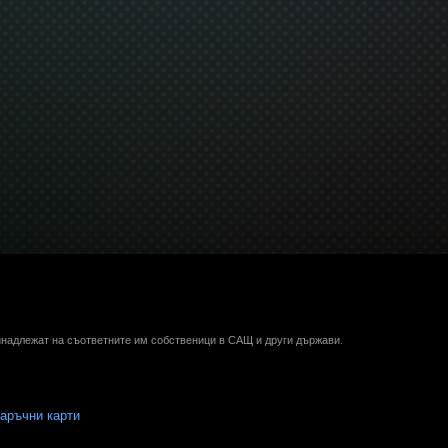
ринадлежат на съответните им собственици в САЩ и други държави.
аръчни карти