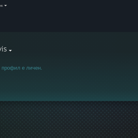
ик
is
 профил е личен.