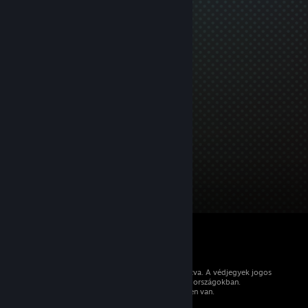
© 2026 Valve Corporation. Minden jog fenntartva. A védjegyek jogos
tulajdonosaiké az Egyesült Államokban és más országokban.
Minden ár tartalmazza az áfát, ahol az érvényben van.