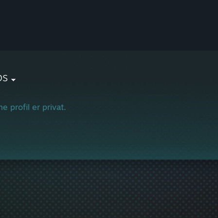
ps
e profil er privat.