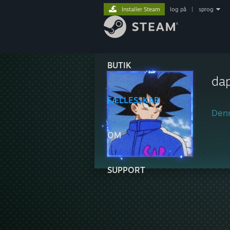
Installer Steam
log på
|
sprog
BUTIK
da
FÆLLESSKAB
Denn
OM
SUPPORT