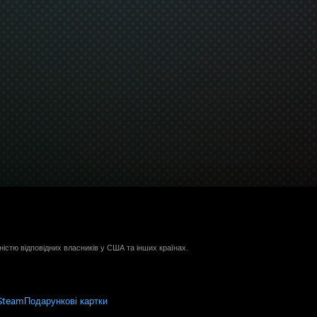
ністю відповідних власників у США та інших країнах.
Steam
Подарункові картки