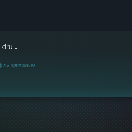
 dru
філь приховано