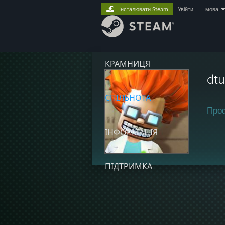
Інсталювати Steam
Увійти
|
мова
КРАМНИЦЯ
dtu
СПІЛЬНОТА
Про
ІНФОРМАЦІЯ
ПІДТРИМКА