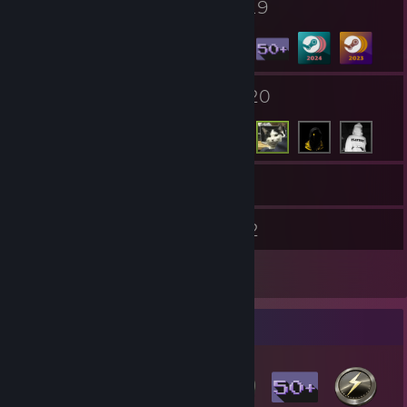
3
19
프로필 어워드
배지
1
20
그룹
친구
93
게임
보관함
2
2
스크린샷
평가
7
아트워크
배지 수집가