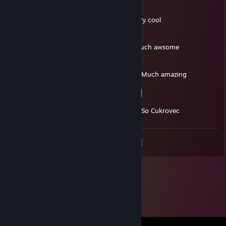
2019년 5월 12일 오전 6시 23분
░░░░░░░█▐▓▓░████▄▄▄█▀▄▓▓▓▌█ Very cool
░░░░░▄█▌▀▄▓▓▄▄▄▄▀▀▀▄▓▓▓▓▓▌█
░░░▄█▀▀▄▓█▓▓▓▓▓▓▓▓▓▓▓▓▀░▓▌█
░░█▀▄▓▓▓███▓▓▓███▓▓▓▄░░▄▓▐█▌ Such awsome
░█▌▓▓▓▀▀▓▓▓▓███▓▓▓▓▓▓▓▄▀▓▓▐█
▐█▐██▐░▄▓▓▓▓▓▀▄░▀▓▓▓▓▓▓▓▓▓▌█▌
█▌███▓▓▓▓▓▓▓▓▐░░▄▓▓███▓▓▓▄▀▐█ Much amazing
█▐█▓▀░░▀▓▓▓▓▓▓▓▓▓██████▓▓▓▓▐█
▌▓▄▌▀░▀░▐▀█▄▓▓██████████▓▓▓▌█▌
▌▓▓▓▄▄▀▀▓▓▓▀▓▓▓▓▓▓▓▓█▓█▓█▓▓▌█
█▐▓▓▓▓▓▓▄▄▄▓▓▓▓▓▓█▓█▓█▓█▓▓▓▐█ So Cukrovec
<
>