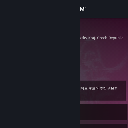
로그인
상점
Cukrovec
Ostrava, Moravskoslezsky Kraj, Czech Republic
커뮤니티
정보
지원
언어 변경
2019년 Steam 어워드 후보작 추천 위원회
레벨
26
100 XP
Steam 모바일 앱 다운로드
현재 오프라인
PC 웹사이트 보기