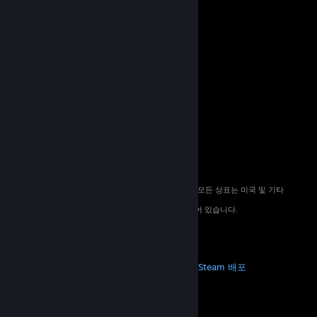
© 2026 Valve Corporation. All rights reserved. 모든 상표는 미국 및 기타
국가에서 해당 소유자의 재산입니다.
해당하는 경우 모든 가격에 부가가치세가 포함되어 있습니다.
모바일 앱 다운로드
STEAM
Steam 정보
Steam 이용 약관
Steamworks
Steam 배포
기프트 카드
VALVE
Valve 소개
채용 정보
하드웨어
재활용