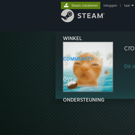
Steam installeren
inloggen
|
taal
WINKEL
cr
COMMUNITY
Dit 
OVER
ONDERSTEUNING