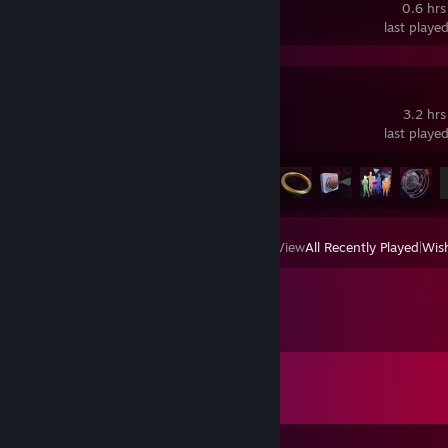
0.6 hrs
last playe
Tacoma
3.2 hrs
last playe
Achievement Progress
12 of 12
View
All Recently Played
|
Wish
Comments
View all
134
comments