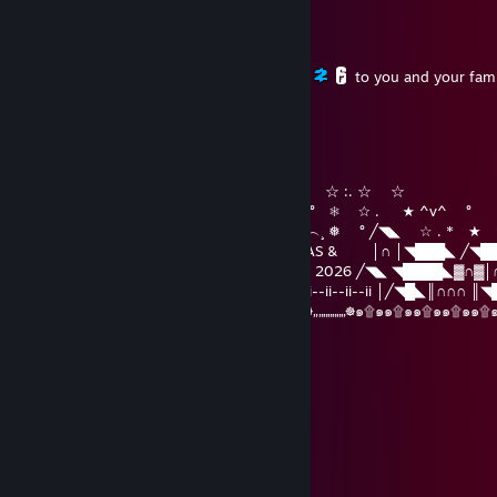
Excuritas
Jan 2 @ 12:25am
to you and your famil
Kathril
Dec 28, 2025 @ 4:22am
( ( `´︶´¯`︶´`´︶︶´*★ ^v^ ┊❅ °☆ . ☆ :. ☆ ☆
) ) ⦅‖ ͇͇ ͇͇▃▇͇͇͌̿̿⌂͇͇▌..* ★ ☆ . ★ ^v^ ° ❅ ☆ . ★ ^v^ °
__̅̏̏̏̏̋̋̏̏▅̅̏̏̏̋̏_ ╱◥███████╲ ˆ...^v^ ˆˆ︵.︵...^v^︵¸ ❅ ° ╱◥◣ ☆ . *
╱◥◣ ◥████◣▓∩▓∩║ MERRY CHRISTMAS & │∩ │◥███◣ ╱◥█
│╱◥█◣║∩∩∩ ║╲◥███╲ HAPPY NEW YEAR 2026 ╱◥◣ ◥████◣▓∩▓│
││∩│ ▓ ║∏ 田║▓ 田田 ▓ ∩║ ii--ii--ii ⏃☃⏃ ii--ii--ii--ii │╱◥█◣║∩∩∩ ║
☸๑۩๑๑۩๑๑۩๑๑۩๑๑۩๑๑۩๑๑۩„„„„„„„„☸„„„„„„„☸„„„„„„„☸๑۩๑๑۩๑๑۩๑๑۩๑๑
Kathril
Dec 24, 2024 @ 7:23pm
★Merry★* 。 • ˚ ˚ ˛ ˚ ˛ •
•。★Christmas★ 。* 。
° 。 ° ˛˚˛ * _Π_____*。*˚
˚ ˛ •˛•˚ */______/~＼。˚ ˚ ˛
˚ ˛ •˛• ˚ ｜ 田田 ｜門｜ ˚ ☃