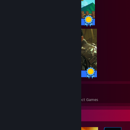
49 / 49 Achievements
59 / 59 Achievements
9
495
Perfect Games
Achievements in Perfect Games
Badge Collector