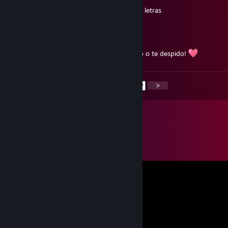
2) Escribe el numero "9" en el buscador de letras
Artyom Miller
Apr 20, 2024 @ 2:52pm
como tan muchacho, agregame muchacho o te despido!
<
>