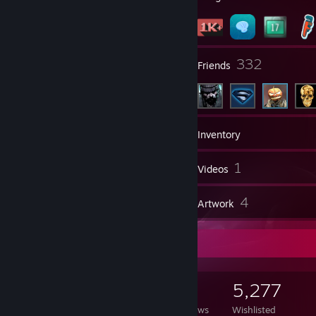
493
332
Groups
Friends
1,647
Games
Inventory
239
1
Screenshots
Videos
26
4
Reviews
Artwork
Game Collector
1,647
527
26
5,277
Games Owned
DLC Owned
Reviews
Wishlisted