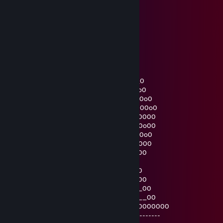
Shitbag
Jan 4 @ 2:51pm
”˜˜”*°•. ˜”*°• . •°*”˜ .•°*”˜˜”*°•.
.•°*”˜ HAPPY NEW YEAR Harry˜”*°•.
•°*”˜.•°*”˜.•°*”˜ ˜”*°•.˜”*°•.˜”*°
_______0__o_o__o_0_0_o_o__0
______0___o__o__o0_0__o_o__0
_____0___o__o_o__0_0__o___o__0
____0_o___o___o__0_0___o___o__0
____00o0000o00o0o0_0o00o00oo0oo0
___000o0o00000o000_000o00o0o000o0
___00000o000o000o0_000o000o00000o0
___0o00oo00o0o00o0__0000o0o0o00000
___0o0o00000o00o0___000o0o0o0o0o00
____0o0o0000o0o0_____0000o00o00o0
_____0000o0000________ 00o000o000
______0000000___________0000000
________00_________________00
_______00___________________00
______00_____________________00
_____00_______________________00
____00_________________________00
_00000000___________________00000000
---------------------------------------------------