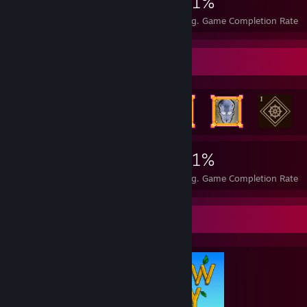
6,361
9
21%
Achievements
Perfect Games
Avg. Game Completion Rate
Rarest Achievement Showcase
6,361
9
21%
Achievements
Perfect Games
Avg. Game Completion Rate
Completionist Showcase