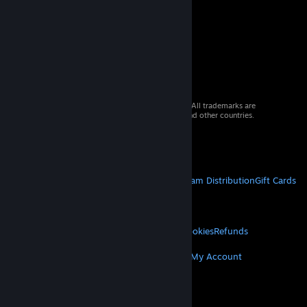
© 2026 Valve Corporation. All rights reserved. All trademarks are
property of their respective owners in the US and other countries.
VAT included in all prices where applicable.
Get Mobile Apps
STEAM
About Steam
Steam SSA
Steamworks
Steam Distribution
Gift Cards
VALVE
About Valve
Jobs
Hardware
Recycling
LEGAL
Privacy
Accessibility
Notices & Policies
Cookies
Refunds
MORE
Get Steam
Get Mobile Apps
Get Support
My Account