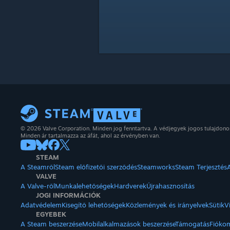
© 2026 Valve Corporation. Minden jog fenntartva. A védjegyek jogos tulajdon
Minden ár tartalmazza az áfát, ahol az érvényben van.
STEAM
A Steamről
Steam előfizetői szerződés
Steamworks
Steam Terjesztés
VALVE
A Valve-ről
Munkalehetőségek
Hardverek
Újrahasznosítás
JOGI INFORMÁCIÓK
Adatvédelem
Kisegítő lehetőségek
Közlemények és irányelvek
Sütik
V
EGYEBEK
A Steam beszerzése
Mobilalkalmazások beszerzése
Támogatás
Fióko