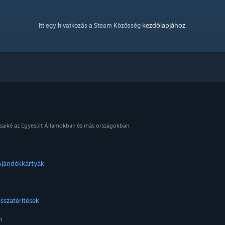
kezdőlapjához
Itt egy hivatkozás a Steam Közösség
.
osaiké az Egyesült Államokban és más országokban.
Ajándékkártyák
isszatérítések
m