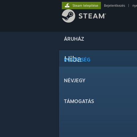
Steam telepítése
Bejelentkezés
|
ny
ÁRUHÁZ
Hiba
KÖZÖSSÉG
NÉVJEGY
TÁMOGATÁS