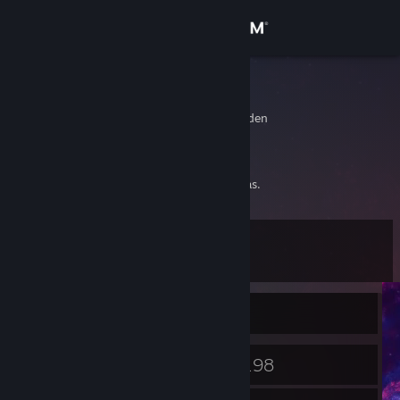
登录
商店
conthox
Vastra Gotaland, Sweden
社区
关于
Time flies like an arrow, fruit flies like bananas.
客服
级
14
更改语言
当前离线
获取 Steam 手机应用
查看桌面版网站
6
198
徽章
游戏