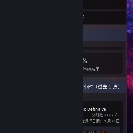
库存
3
5
截图
评测
成就展柜
601
3
15%
成就
完美达成的游戏数
游戏平均完成率
最新动态
1.3 小时（过去 2 周）
Age of Empires III: Definitive
Edition
总时数 112 小时
最后运行日期：8 月 8 日
成就进度
16 / 121