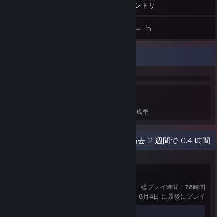
インベントリ
3
5
スクリーンショット
レビュー
実績ショーケース
601
3
15%
実績
全実績解除
ゲームの平均達成率
最近のアクティビティ
過去 2 週間で 0.4 時間
Counter-Strike 2
総プレイ時間：78時間
8月4日 に最後にプレイ
実績の進行状況
1 / 1