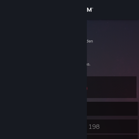
サインイン
ストア
conthox
Vastra Gotaland, Sweden
コミュニティ
詳細
Time flies like an arrow, fruit flies like bananas.
サポート
レベル
14
言語を変更
現在オフラインです。
Steamモバイルアプリを入手
デスクトップウェブサイトを表示
6
198
バッジ
ゲーム