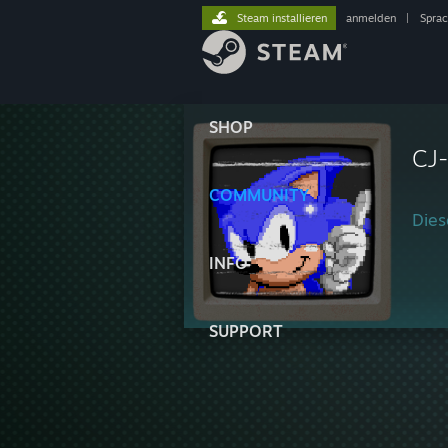
Steam installieren
anmelden
|
Spra
SHOP
CJ
COMMUNITY
Diese
INFO
SUPPORT