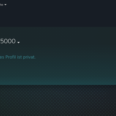
che
-5000
s Profil ist privat.