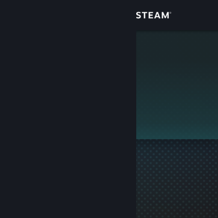
Login
Toko
Con
Komunitas
Tentang
Ini adalah profil privat.
Bantuan
Ubah bahasa
Dapatkan Aplikasi Seluler Steam
Lihat situs web desktop