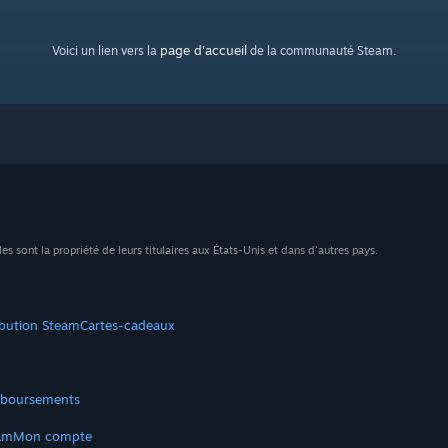
page d'accueil
Voici un lien vers la
de la communauté Steam.
sont la propriété de leurs titulaires aux États-Unis et dans d'autres pays.
ibution Steam
Cartes-cadeaux
boursements
am
Mon compte