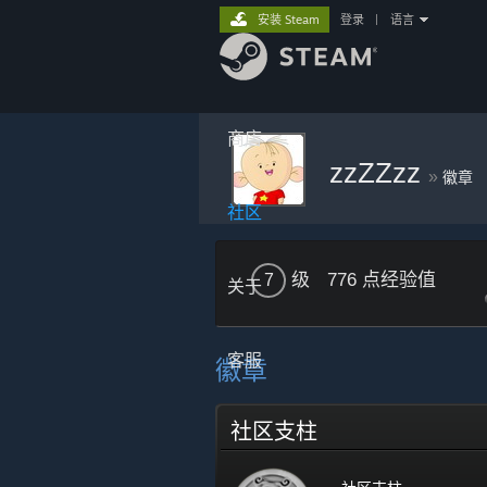
安装 Steam
登录
|
语言
商店
zzZZzz
»
徽章
社区
级
776 点经验值
7
关于
客服
徽章
社区支柱