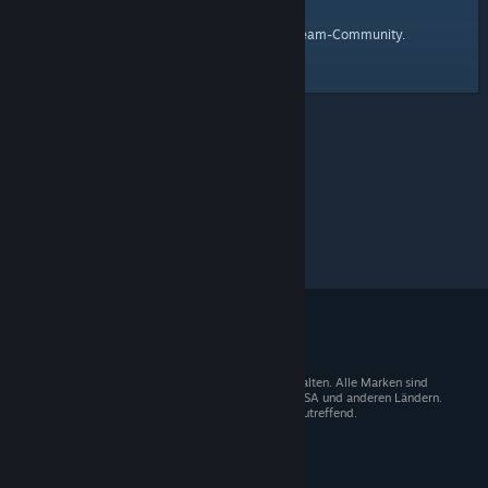
Startseite
Hier ist ein Link zur
der Steam-Community.
© 2026 Valve Corporation. Alle Rechte vorbehalten. Alle Marken sind
Eigentum der entsprechenden Besitzer in den USA und anderen Ländern.
Mehrwertsteuer in allen Preisen enthalten, wo zutreffend.
Steam-Mobile-App
STEAM