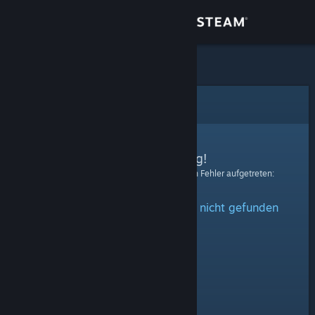
Anmelden
Shop
Community
Fehler
Info
Entschuldigung!
Bei der Verarbeitung Ihrer Anfrage ist ein Fehler aufgetreten:
Support
Das angegebene Profil konnte nicht gefunden
Sprache ändern
werden.
Steam-Mobile-App herunterladen
Desktopversion anzeigen