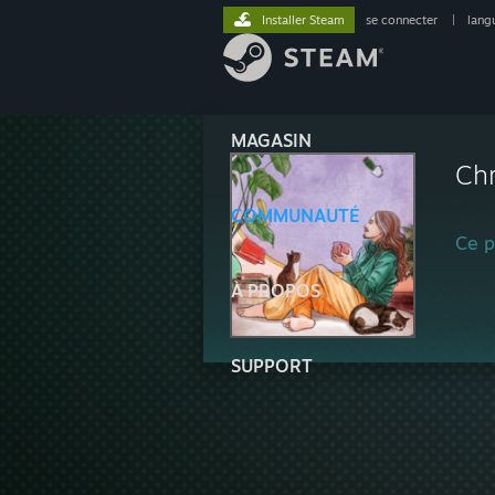
Installer Steam
se connecter
|
lang
MAGASIN
Chr
COMMUNAUTÉ
Ce pr
À PROPOS
SUPPORT