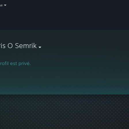
ue
is O Semrik
ofil est privé.