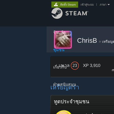
ติดตั้ง Steam
เข้าสู่ระบบ
|
ภาษา
ร้านค้า
ChrisB
»
เหรียญ
ชุมชน
เลเวล
XP 3,910
23
เกี่ยวกับ
ฝ่ายสนับสนุน
เหรียญตรา
ทูตประจำชุมชน