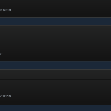
 9: 59pm
3am
 2: 09pm