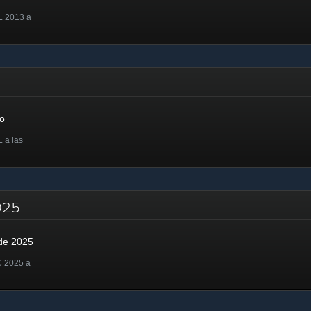
L 2013 a
co
 a las
2025
de 2025
C 2025 a