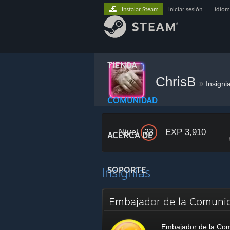
Instalar Steam
iniciar sesión
|
idiom
TIENDA
ChrisB
»
Insigni
COMUNIDAD
Nivel
EXP 3,910
23
ACERCA DE
Insignias
SOPORTE
Embajador de la Comun
Embajador de la Co