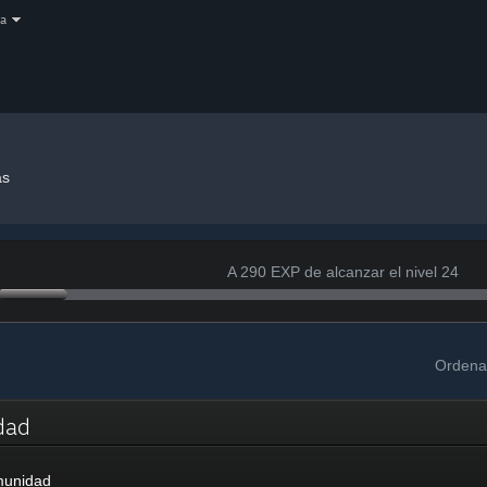
a
as
A 290 EXP de alcanzar el nivel 24
Ordena
idad
munidad