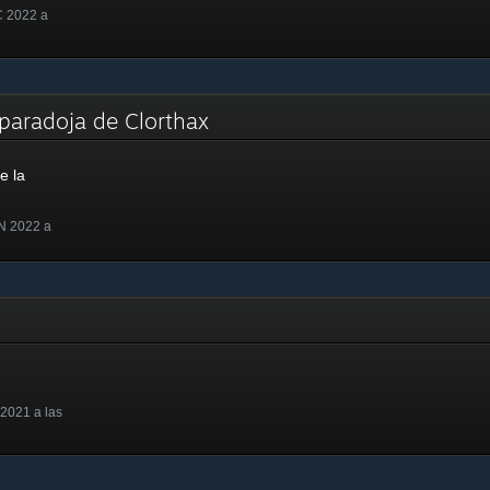
C 2022 a
la paradoja de Clorthax
e la
N 2022 a
2021 a las