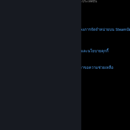
ทรัพย์สินของเจ้าของที่เกี่ยวข้องในสหรัฐอเมริกาและประเทศอื่น
ราคาทั้งหมดรวมภาษีมูลค่าเพิ่มแล้ว
ดาวน์โหลดแอปแบบพกพา
STEAM
เกี่ยวกับ Steam
SSA ของ Steam
Steamworks
การจัดจำหน่ายบน Steam
บ
VALVE
เกี่ยวกับ Valve
งาน
ฮาร์ดแวร์
การรีไซเคิล
กฎหมาย
ความเป็นส่วนตัว
การช่วยการเข้าถึง
ประกาศและนโยบาย
คุกกี้
การคืนเงิน
เพิ่มเติม
ดาวน์โหลด Steam
ดาวน์โหลดแอปแบบพกพา
ขอความช่วยเหลือ
บัญชีของฉัน