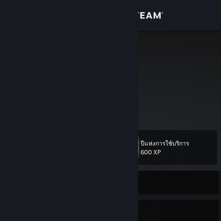
เข้าสู่ระบบ
ร้านค้า
Fossil
ชุมชน
เกี่ยวกับ
ฝ่ายสนับสนุน
ปีแห่งการใช้บริการ
เลเวล
11
เปลี่ยนภาษา
600 XP
รับแอป Steam แบบพกพา
ออฟไลน์อยู่ในขณะนี้
ชมเว็บไซต์สำหรับเดสก์ท็อป
7
1
เหรียญตรา
กลุ่ม