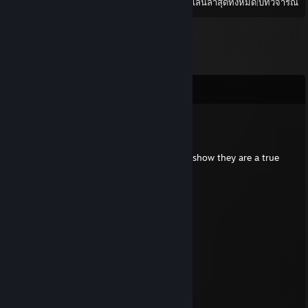
ดู
เล่นล่าสุดทั้งหมด
|
บทวิจารณ์
ความเห็น
henrygamer69
24 พ.ค. @ 2: 01am
Put this on all your furry friends profiles to show they are a true
furry!
⠀⠀⠀⠀ ⠀⣠⣴⠶⠷⠶⣦⡀⠀⠀⠀⣀⣴⠶⠿⣶⣦⣀
⠀⠀⠀⠀⢀⣾⡟⠁⠀⠀⠀⠀⠙⣦⢀⡼⠋⠀⣀⠀⠀⠙⠻⣦
⠀⠀⠀⠀⣼⡟⠀⠀⠀⠀⠀⠀⠀⠈⠟⠀⢀⣿⣿⣇⠀⠀⢀⠙⠆
⠀⠀⠀⠀⣿⠃⠀⠀⠀⠀⠀⠀⠀⣠⣄⠀⢸⣿⣿⡿⢠⣾⣿⣷
⠀⠀⠀⠀⣿⡀⠀⠀⠀⠀⠀⠀⢸⣿⣿⣇⠸⣿⣿⠃⣿⣿⣿⡟
⠀⠀⠀⠀⠸⣧⠀⠀⠀⠀⠀⠀⢸⣿⣿⡟⠀⠀⠀⠀⠿⠿⠟⣀⣀
⠀⠀⠀⠀⠀⠙⢷⣄⠀⠀⠀⠀⠀⠙⣋⣤⣶⣾⣷⣦⠀⣠⣿⣿⣿⡆
⠀⠀⠀⠀⠀⠀⠀⠙⢷⣄⠀⠀⠀⣾⣿⣿⣿⣿⣿⣿⡆⣿⣿⣿⡿⠁
⠀⠀⠀⠀⠀⠀⠀⠀⠀⠉⠻⣦⡈⣿⣿⣿⣿⣿⣿⣿⣿⠈⠉⠉
⠀⠀⠀⠀⠀⠀⠀⠀⠀⠀⠀⠈⢿⣎⠛⣛⢿⣿⣿⣿⣿
⠀⠀⠀⠀⠀⠀⠀⠀⠀⠀⠀⠀⠀⠹⣿⠏⠀⠉⠻⠿⠋