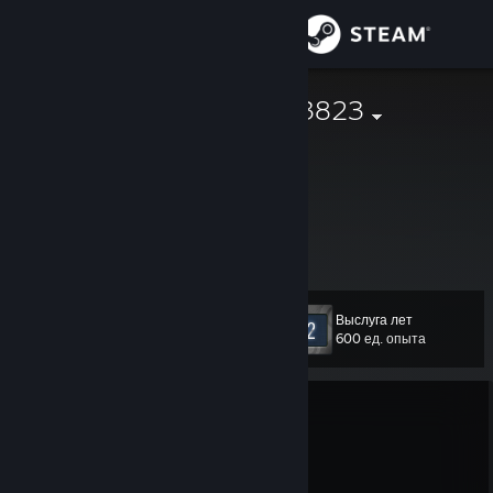
Войти
Магазин
ai-lover23293823
Сообщество
Информация
Поддержка
Выслуга лет
Уровень
11
Изменить язык
600 ед. опыта
Скачать мобильное приложение Steam
В игре
Полная версия
Team Fortress 2
Присоединиться