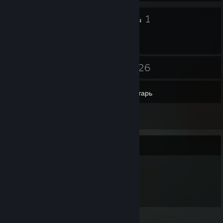
7
1
Значки
Группы
28
26
Друзья
Игры
Инвентарь
1
Обзоры
Витрина предметов
848
Предметов