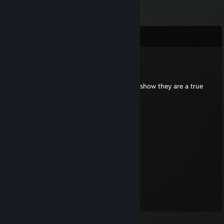
Комментарии
henrygamer69
24 мая в 2:01
Put this on all your furry friends profiles to show they are a true
furry!
⠀⠀⠀⠀ ⠀⣠⣴⠶⠷⠶⣦⡀⠀⠀⠀⣀⣴⠶⠿⣶⣦⣀
⠀⠀⠀⠀⢀⣾⡟⠁⠀⠀⠀⠀⠙⣦⢀⡼⠋⠀⣀⠀⠀⠙⠻⣦
⠀⠀⠀⠀⣼⡟⠀⠀⠀⠀⠀⠀⠀⠈⠟⠀⢀⣿⣿⣇⠀⠀⢀⠙⠆
⠀⠀⠀⠀⣿⠃⠀⠀⠀⠀⠀⠀⠀⣠⣄⠀⢸⣿⣿⡿⢠⣾⣿⣷
⠀⠀⠀⠀⣿⡀⠀⠀⠀⠀⠀⠀⢸⣿⣿⣇⠸⣿⣿⠃⣿⣿⣿⡟
⠀⠀⠀⠀⠸⣧⠀⠀⠀⠀⠀⠀⢸⣿⣿⡟⠀⠀⠀⠀⠿⠿⠟⣀⣀
⠀⠀⠀⠀⠀⠙⢷⣄⠀⠀⠀⠀⠀⠙⣋⣤⣶⣾⣷⣦⠀⣠⣿⣿⣿⡆
⠀⠀⠀⠀⠀⠀⠀⠙⢷⣄⠀⠀⠀⣾⣿⣿⣿⣿⣿⣿⡆⣿⣿⣿⡿⠁
⠀⠀⠀⠀⠀⠀⠀⠀⠀⠉⠻⣦⡈⣿⣿⣿⣿⣿⣿⣿⣿⠈⠉⠉
⠀⠀⠀⠀⠀⠀⠀⠀⠀⠀⠀⠈⢿⣎⠛⣛⢿⣿⣿⣿⣿
⠀⠀⠀⠀⠀⠀⠀⠀⠀⠀⠀⠀⠀⠹⣿⠏⠀⠉⠻⠿⠋