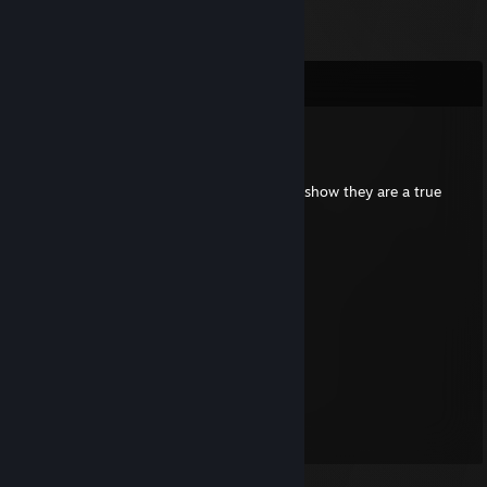
Komentarze
henrygamer69
24 maja o 2:01
Put this on all your furry friends profiles to show they are a true
furry!
⠀⠀⠀⠀ ⠀⣠⣴⠶⠷⠶⣦⡀⠀⠀⠀⣀⣴⠶⠿⣶⣦⣀
⠀⠀⠀⠀⢀⣾⡟⠁⠀⠀⠀⠀⠙⣦⢀⡼⠋⠀⣀⠀⠀⠙⠻⣦
⠀⠀⠀⠀⣼⡟⠀⠀⠀⠀⠀⠀⠀⠈⠟⠀⢀⣿⣿⣇⠀⠀⢀⠙⠆
⠀⠀⠀⠀⣿⠃⠀⠀⠀⠀⠀⠀⠀⣠⣄⠀⢸⣿⣿⡿⢠⣾⣿⣷
⠀⠀⠀⠀⣿⡀⠀⠀⠀⠀⠀⠀⢸⣿⣿⣇⠸⣿⣿⠃⣿⣿⣿⡟
⠀⠀⠀⠀⠸⣧⠀⠀⠀⠀⠀⠀⢸⣿⣿⡟⠀⠀⠀⠀⠿⠿⠟⣀⣀
⠀⠀⠀⠀⠀⠙⢷⣄⠀⠀⠀⠀⠀⠙⣋⣤⣶⣾⣷⣦⠀⣠⣿⣿⣿⡆
⠀⠀⠀⠀⠀⠀⠀⠙⢷⣄⠀⠀⠀⣾⣿⣿⣿⣿⣿⣿⡆⣿⣿⣿⡿⠁
⠀⠀⠀⠀⠀⠀⠀⠀⠀⠉⠻⣦⡈⣿⣿⣿⣿⣿⣿⣿⣿⠈⠉⠉
⠀⠀⠀⠀⠀⠀⠀⠀⠀⠀⠀⠈⢿⣎⠛⣛⢿⣿⣿⣿⣿
⠀⠀⠀⠀⠀⠀⠀⠀⠀⠀⠀⠀⠀⠹⣿⠏⠀⠉⠻⠿⠋