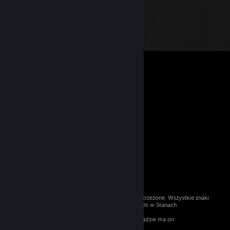
© 2026 Valve Corporation. Wszelkie prawa zastrzeżone. Wszystkie znaki
handlowe są własnością ich prawnych właścicieli w Stanach
Zjednoczonych i innych krajach.
Podatek VAT jest wliczony we wszystkie ceny, gdzie ma on
zastosowanie.