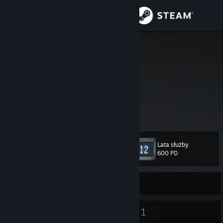
Zaloguj się
Sklep
Fossil
Społeczność
Informacje
Wsparcie
Lata służby
Poziom
11
Zmień język
600 PD
Pobierz aplikację mobilną Steam
Offline
Wersja przeglądarkowa
7
1
Odznaki
Grupy