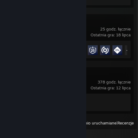
Overwatch®
25 godz. łącznie
Ostatnia gra: 18 lipca
Postęp osiągnięć
21 z 164
+16
Counter-Strike 2
378 godz. łącznie
Ostatnia gra: 12 lipca
Postęp osiągnięć
1 z 1
Przeglądaj
Ostatnio uruchamiane
|
Recenzje