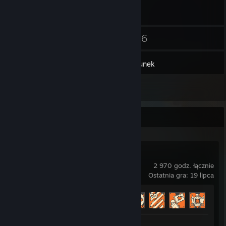
28
26
Znajomi
Gry
Ekwipunek
1
Recenzje
Ostatnia aktywność
Team Fortress 2
2 970 godz. łącznie
Ostatnia gra: 19 lipca
Postęp osiągnięć
361 z 520
+35
Recenzja 1