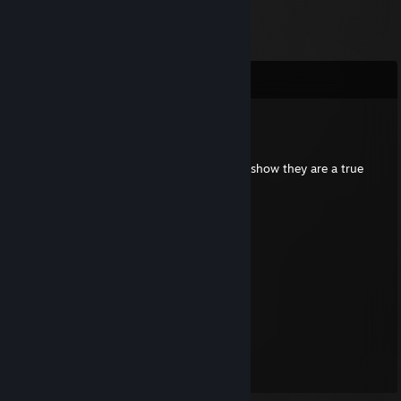
Komentar
henrygamer69
24 Mei @ 2:01am
Put this on all your furry friends profiles to show they are a true
furry!
⠀⠀⠀⠀ ⠀⣠⣴⠶⠷⠶⣦⡀⠀⠀⠀⣀⣴⠶⠿⣶⣦⣀
⠀⠀⠀⠀⢀⣾⡟⠁⠀⠀⠀⠀⠙⣦⢀⡼⠋⠀⣀⠀⠀⠙⠻⣦
⠀⠀⠀⠀⣼⡟⠀⠀⠀⠀⠀⠀⠀⠈⠟⠀⢀⣿⣿⣇⠀⠀⢀⠙⠆
⠀⠀⠀⠀⣿⠃⠀⠀⠀⠀⠀⠀⠀⣠⣄⠀⢸⣿⣿⡿⢠⣾⣿⣷
⠀⠀⠀⠀⣿⡀⠀⠀⠀⠀⠀⠀⢸⣿⣿⣇⠸⣿⣿⠃⣿⣿⣿⡟
⠀⠀⠀⠀⠸⣧⠀⠀⠀⠀⠀⠀⢸⣿⣿⡟⠀⠀⠀⠀⠿⠿⠟⣀⣀
⠀⠀⠀⠀⠀⠙⢷⣄⠀⠀⠀⠀⠀⠙⣋⣤⣶⣾⣷⣦⠀⣠⣿⣿⣿⡆
⠀⠀⠀⠀⠀⠀⠀⠙⢷⣄⠀⠀⠀⣾⣿⣿⣿⣿⣿⣿⡆⣿⣿⣿⡿⠁
⠀⠀⠀⠀⠀⠀⠀⠀⠀⠉⠻⣦⡈⣿⣿⣿⣿⣿⣿⣿⣿⠈⠉⠉
⠀⠀⠀⠀⠀⠀⠀⠀⠀⠀⠀⠈⢿⣎⠛⣛⢿⣿⣿⣿⣿
⠀⠀⠀⠀⠀⠀⠀⠀⠀⠀⠀⠀⠀⠹⣿⠏⠀⠉⠻⠿⠋