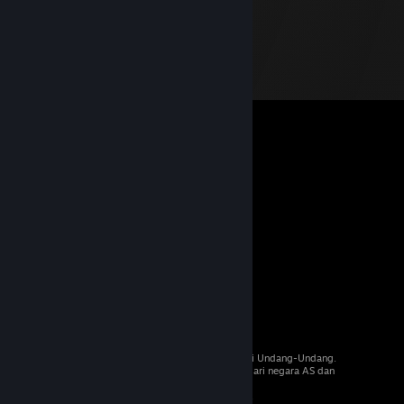
© 2026 Valve Corporation. Hak cipta dilindungi Undang-Undang.
Semua merek dagang merupakan hak pemilik dari negara AS dan
negara lainnya.
PPN termasuk dalam semua harga, jika berlaku.