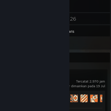
28
26
Teman
Game
Inventaris
1
Ulasan
Aktivitas Terkini
Team Fortress 2
Tercatat 2.970 jam
terakhir dimainkan pada 19 Jul
Progres Pencapaian
361 dari 520