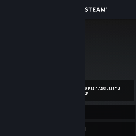
Login
Toko
Fossil
Komunitas
Tentang
Bantuan
Terima Kasih Atas Jasamu
Level
11
Ubah bahasa
600 XP
Dapatkan Aplikasi Seluler Steam
Sedang Offline
Lihat situs web desktop
7
1
Lencana
Grup