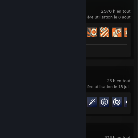
Team Fortress 2
2 970 h en tout
dernière utilisation le 8 aout
Progression des succès
361 sur 520
Évaluation 1
Overwatch®
25 h en tout
dernière utilisation le 18 juil.
Progression des succès
21 sur 164
Counter-Strike 2
378 h en tout