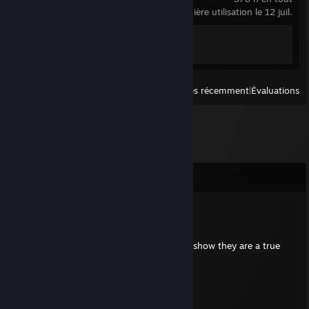
dernière utilisation le 12 juil.
Progression des succès
1 sur 1
Afficher
tous les jeux lancés récemment
|
Évaluations
Commentaires
henrygamer69
24 mai à 2h01
Put this on all your furry friends profiles to show they are a true
furry!
⠀⠀⠀⠀ ⠀⣠⣴⠶⠷⠶⣦⡀⠀⠀⠀⣀⣴⠶⠿⣶⣦⣀
⠀⠀⠀⠀⢀⣾⡟⠁⠀⠀⠀⠀⠙⣦⢀⡼⠋⠀⣀⠀⠀⠙⠻⣦
⠀⠀⠀⠀⣼⡟⠀⠀⠀⠀⠀⠀⠀⠈⠟⠀⢀⣿⣿⣇⠀⠀⢀⠙⠆
⠀⠀⠀⠀⣿⠃⠀⠀⠀⠀⠀⠀⠀⣠⣄⠀⢸⣿⣿⡿⢠⣾⣿⣷