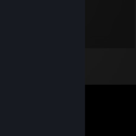
⠀⠀⠀⠀⣿⡀⠀⠀⠀⠀⠀⠀⢸⣿⣿⣇⠸⣿⣿⠃⣿⣿⣿⡟
⠀⠀⠀⠀⠸⣧⠀⠀⠀⠀⠀⠀⢸⣿⣿⡟⠀⠀⠀⠀⠿⠿⠟⣀⣀
⠀⠀⠀⠀⠀⠙⢷⣄⠀⠀⠀⠀⠀⠙⣋⣤⣶⣾⣷⣦⠀⣠⣿⣿⣿⡆
⠀⠀⠀⠀⠀⠀⠀⠙⢷⣄⠀⠀⠀⣾⣿⣿⣿⣿⣿⣿⡆⣿⣿⣿⡿⠁
⠀⠀⠀⠀⠀⠀⠀⠀⠀⠉⠻⣦⡈⣿⣿⣿⣿⣿⣿⣿⣿⠈⠉⠉
⠀⠀⠀⠀⠀⠀⠀⠀⠀⠀⠀⠈⢿⣎⠛⣛⢿⣿⣿⣿⣿
⠀⠀⠀⠀⠀⠀⠀⠀⠀⠀⠀⠀⠀⠹⣿⠏⠀⠉⠻⠿⠋