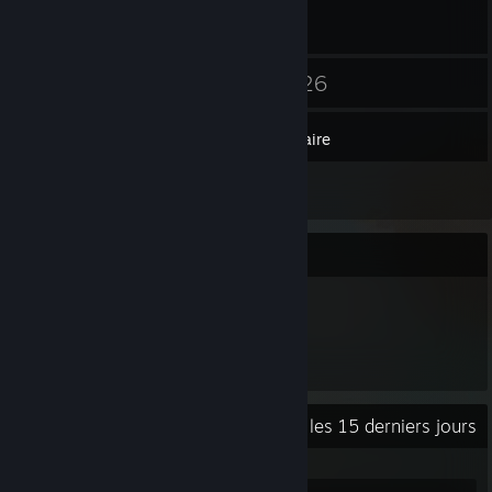
28
26
Contacts
Jeux
Inventaire
1
Évaluations
Vitrine des items
846
Items possédés
Activité récente
0,1 h les 15 derniers jours