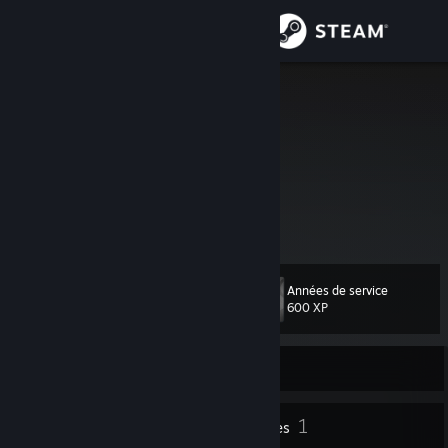
Se connecter
Magasin
Fossil
Communauté
À propos
Support
Années de service
Niveau
11
Changer la langue
600 XP
Télécharger l'application mobile Steam
Actuellement hors ligne
Voir version ordi. du site
7
1
Badges
Groupes