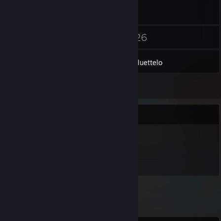
30
26
Kaverit
Pelit
Tavaraluettelo
1
Arvostelut
Esine-esittely
850
esinettä