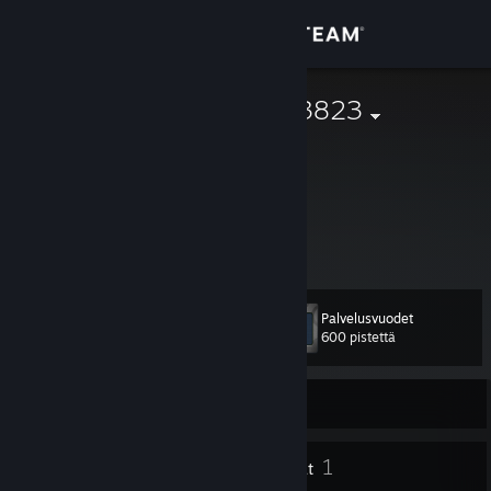
Kirjaudu sisään
Kauppa
ai-lover23293823
Yhteisö
Tietoa
Tuki
Palvelusvuodet
Taso
11
Vaihda kieli
600 pistettä
Hanki Steam-mobiilisovellus
Kirjautunut ulos
Näytä työpöytäsivusto
7
1
Merkit
Ryhmät