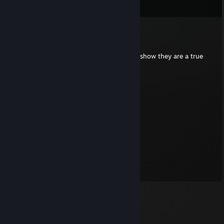
Kommentit
henrygamer69
24.5. klo 2.01
Put this on all your furry friends profiles to show they are a true
furry!
⠀⠀⠀⠀ ⠀⣠⣴⠶⠷⠶⣦⡀⠀⠀⠀⣀⣴⠶⠿⣶⣦⣀
⠀⠀⠀⠀⢀⣾⡟⠁⠀⠀⠀⠀⠙⣦⢀⡼⠋⠀⣀⠀⠀⠙⠻⣦
⠀⠀⠀⠀⣼⡟⠀⠀⠀⠀⠀⠀⠀⠈⠟⠀⢀⣿⣿⣇⠀⠀⢀⠙⠆
⠀⠀⠀⠀⣿⠃⠀⠀⠀⠀⠀⠀⠀⣠⣄⠀⢸⣿⣿⡿⢠⣾⣿⣷
⠀⠀⠀⠀⣿⡀⠀⠀⠀⠀⠀⠀⢸⣿⣿⣇⠸⣿⣿⠃⣿⣿⣿⡟
⠀⠀⠀⠀⠸⣧⠀⠀⠀⠀⠀⠀⢸⣿⣿⡟⠀⠀⠀⠀⠿⠿⠟⣀⣀
⠀⠀⠀⠀⠀⠙⢷⣄⠀⠀⠀⠀⠀⠙⣋⣤⣶⣾⣷⣦⠀⣠⣿⣿⣿⡆
⠀⠀⠀⠀⠀⠀⠀⠙⢷⣄⠀⠀⠀⣾⣿⣿⣿⣿⣿⣿⡆⣿⣿⣿⡿⠁
⠀⠀⠀⠀⠀⠀⠀⠀⠀⠉⠻⣦⡈⣿⣿⣿⣿⣿⣿⣿⣿⠈⠉⠉
⠀⠀⠀⠀⠀⠀⠀⠀⠀⠀⠀⠈⢿⣎⠛⣛⢿⣿⣿⣿⣿
⠀⠀⠀⠀⠀⠀⠀⠀⠀⠀⠀⠀⠀⠹⣿⠏⠀⠉⠻⠿⠋