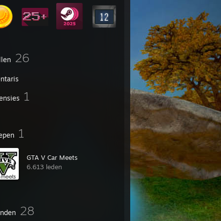
26
llen
ntaris
1
ensies
1
epen
GTA V Car Meets
6.613 leden
28
enden