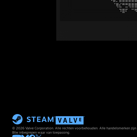
⠀⠀⠀⠀⠀⠀⠀⠀⠀⠀⠀⠈⢿⣎⠛⣛⢿⣿
⠀⠀⠀⠀⠀⠀⠀⠀⠀⠀⠀⠀⠀⠹⣿⠏⠀⠉
© 2026 Valve Corporation. Alle rechten voorbehouden. Alle handelsmerken zijn 
Btw inbegrepen waar van toepassing.