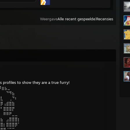
Weergave
Alle recent gespeelde
|
Recensies
ds profiles to show they are a true furry!
⠿⣶⣦⣀
⣀⠀⠀⠙⠻⣦
⣿⣇⠀⠀⢀⠙⠆
⣿⡿⢠⣾⣿⣷
⣿⠃⣿⣿⣿⡟
⠀⠀⠿⠿⠟⣀⣀
⣷⣦⠀⣠⣿⣿⣿⡆
⣿⣿⡆⣿⣿⣿⡿⠁
⣿⣿⣿⠈⠉⠉