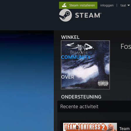
Steam installeren
inloggen
|
taal
WINKEL
Fos
COMMUNITY
OVER
ONDERSTEUNING
Recente activiteit
Team 