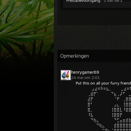
Prestatievoortgang
1 van de 1
Opmerkingen
henrygamer69
24 mei om 2:01
Put this on all your furry frien
⠀⠀⠀⠀ ⠀⣠⣴⠶⠷⠶⣦⡀⠀⠀⠀⣀⣴⠶
⠀⠀⠀⠀⢀⣾⡟⠁⠀⠀⠀⠀⠙⣦⢀⡼⠋⠀
⠀⠀⠀⠀⣼⡟⠀⠀⠀⠀⠀⠀⠀⠈⠟⠀⢀⣿
⠀⠀⠀⠀⣿⠃⠀⠀⠀⠀⠀⠀⠀⣠⣄⠀⢸⣿
⠀⠀⠀⠀⣿⡀⠀⠀⠀⠀⠀⠀⢸⣿⣿⣇⠸⣿
⠀⠀⠀⠀⠸⣧⠀⠀⠀⠀⠀⠀⢸⣿⣿⡟⠀⠀
⠀⠀⠀⠀⠀⠙⢷⣄⠀⠀⠀⠀⠀⠙⣋⣤⣶⣾
⠀⠀⠀⠀⠀⠀⠀⠙⢷⣄⠀⠀⠀⣾⣿⣿⣿⣿
⠀⠀⠀⠀⠀⠀⠀⠀⠀⠉⠻⣦⡈⣿⣿⣿⣿⣿