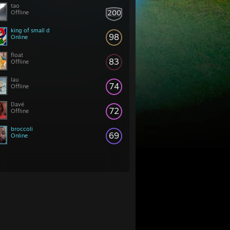
tao
200
Offline
king of small d
98
Online
float
83
Offline
lau
74
Offline
Davé
72
Offline
broccoli
69
Online