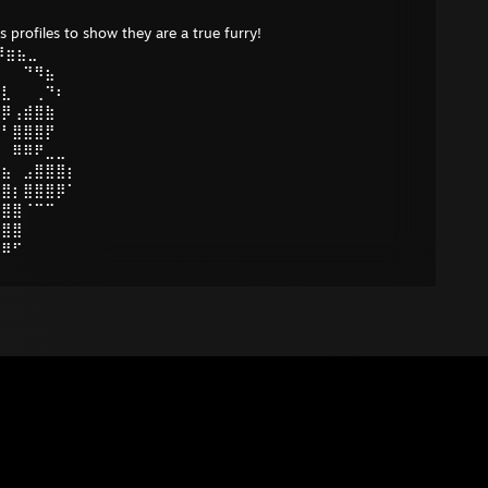
ds profiles to show they are a true furry!
⠿⣶⣦⣀
⣀⠀⠀⠙⠻⣦
⣿⣇⠀⠀⢀⠙⠆
⣿⡿⢠⣾⣿⣷
⣿⠃⣿⣿⣿⡟
⠀⠀⠿⠿⠟⣀⣀
⣷⣦⠀⣠⣿⣿⣿⡆
⣿⣿⡆⣿⣿⣿⡿⠁
⣿⣿⣿⠈⠉⠉
⣿⣿⣿
⠻⠿⠋