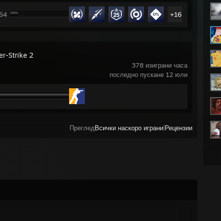
164
+16
er-Strike 2
378 изиграни часа
последно пускане 12 юли
Преглед
Всички наскоро играни
|
Рецензии