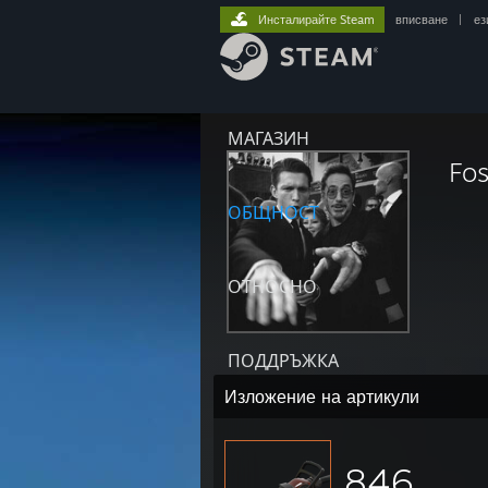
Инсталирайте Steam
вписване
|
ез
МАГАЗИН
Fos
ОБЩНОСТ
ОТНОСНО
ПОДДРЪЖКА
Изложение на артикули
846