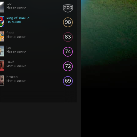
tao
200
Извън линия
king of small d
98
На линия
float
83
Извън линия
lau
74
Извън линия
Davé
72
Извън линия
broccoli
69
Извън линия