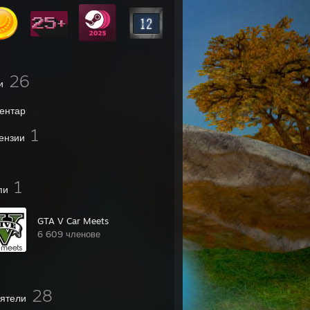
26
и
ентар
1
ензии
1
пи
GTA V Car Meets
6 609 членове
28
ятели