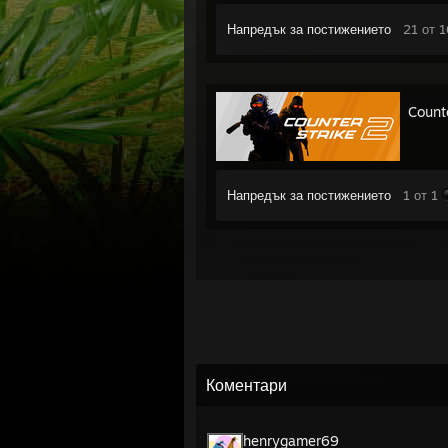
Напредък за постижението
21 от 
Count
Напредък за постижението
1 от 1
Коментари
henrygamer69