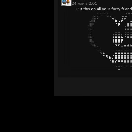
24 май в 2:01
Put this on all your furry frien
⠀⠀⠀⠀ ⠀⣠⣴⠶⠷⠶⣦⡀⠀⠀⠀⣀⣴⠶
⠀⠀⠀⠀⢀⣾⡟⠁⠀⠀⠀⠀⠙⣦⢀⡼⠋⠀
⠀⠀⠀⠀⣼⡟⠀⠀⠀⠀⠀⠀⠀⠈⠟⠀⢀⣿
⠀⠀⠀⠀⣿⠃⠀⠀⠀⠀⠀⠀⠀⣠⣄⠀⢸⣿
⠀⠀⠀⠀⣿⡀⠀⠀⠀⠀⠀⠀⢸⣿⣿⣇⠸⣿
⠀⠀⠀⠀⠸⣧⠀⠀⠀⠀⠀⠀⢸⣿⣿⡟⠀⠀
⠀⠀⠀⠀⠀⠙⢷⣄⠀⠀⠀⠀⠀⠙⣋⣤⣶⣾
⠀⠀⠀⠀⠀⠀⠀⠙⢷⣄⠀⠀⠀⣾⣿⣿⣿⣿
⠀⠀⠀⠀⠀⠀⠀⠀⠀⠉⠻⣦⡈⣿⣿⣿⣿⣿
⠀⠀⠀⠀⠀⠀⠀⠀⠀⠀⠀⠈⢿⣎⠛⣛⢿⣿
⠀⠀⠀⠀⠀⠀⠀⠀⠀⠀⠀⠀⠀⠹⣿⠏⠀⠉