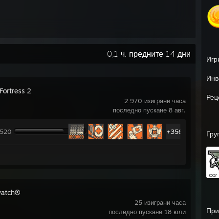
0,1 ч. предните 14 дни
Игр
Инв
Fortress 2
Рец
2 970 изиграни часа
последно пускане 8 авг.
 520
+356
Гру
watch®
25 изиграни часа
При
последно пускане 18 юли