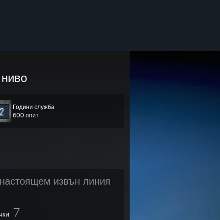
ниво
Години служба
600 опит
настоящем извън линия
7
чки