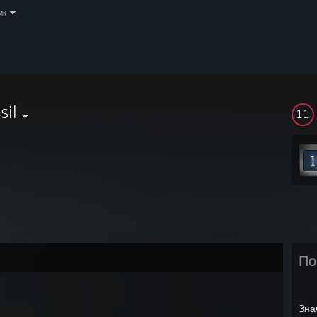
ик
sil
11
По
Зна