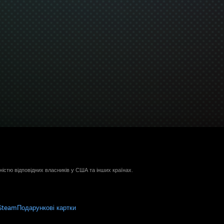
ністю відповідних власників у США та інших країнах.
Steam
Подарункові картки