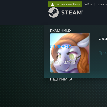
Інсталювати Steam
Увійти
|
мова
КРАМНИЦЯ
ca
СПІЛЬНОТА
Про
ІНФОРМАЦІЯ
ПІДТРИМКА