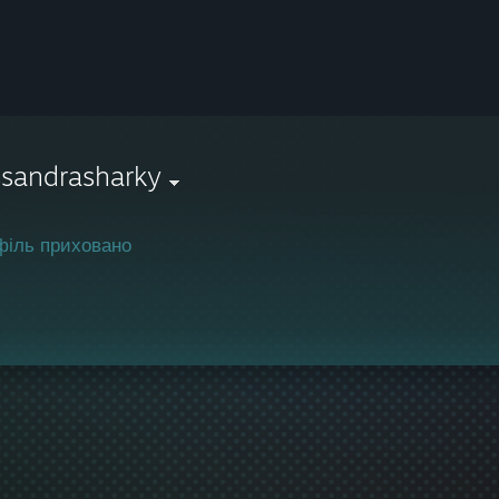
ssandrasharky
філь приховано